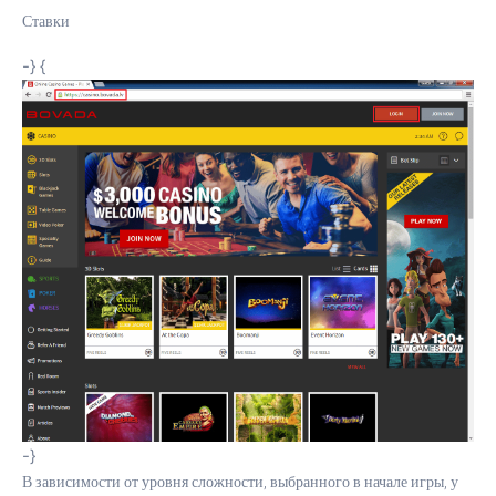
Ставки
-} {
-}
В зависимости от уровня сложности, выбранного в начале игры, у