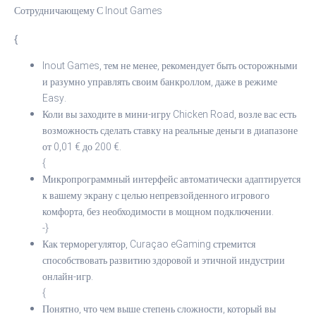
Сотрудничающему С Inout Games
{
Inout Games, тем не менее, рекомендует быть осторожными
и разумно управлять своим банкроллом, даже в режиме
Easy.
Коли вы заходите в мини-игру Chicken Road, возле вас есть
возможность сделать ставку на реальные деньги в диапазоне
от 0,01 € до 200 €.
{
Микропрограммный интерфейс автоматически адаптируется
к вашему экрану с целью непревзойденного игрового
комфорта, без необходимости в мощном подключении.
-}
Как терморегулятор, Curaçao eGaming стремится
способствовать развитию здоровой и этичной индустрии
онлайн-игр.
{
Понятно, что чем выше степень сложности, который вы