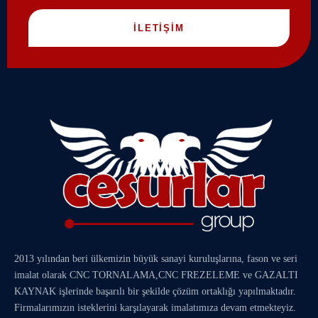
İLETİŞİM
2013 yılından beri ülkemizin büyük sanayi kuruluşlarına, fason ve seri
imalat olarak
CNC TORNALAMA
,
CNC FREZELEME
ve
GAZALTI
KAYNAK
işlerinde başarılı bir şekilde çözüm ortaklığı yapılmaktadır.
Firmalarımızın isteklerini karşılayarak imalatımıza devam etmekteyiz.