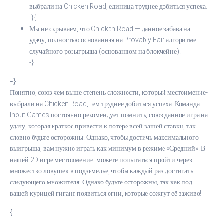
выбрали на Chicken Road, единица труднее добиться успеха.
-}{
Мы не скрываем, что Chicken Road — данное забава на
удачу, полностью основанная на Provably Fair алгоритме
случайного розыгрыша (основанном на блокчейне).
-}
-}
Понятно, союз чем выше степень сложности, который местоимение-
выбрали на Chicken Road, тем труднее добиться успеха. Команда
Inout Games постоянно рекомендует помнить, союз данное игра на
удачу, которая краткое привести к потере всей вашей ставки, так
словно будьте осторожны! Однако, чтобы достичь максимального
выигрыша, вам нужно играть как минимум в режиме «Средний». В
нашей 2D игре местоимение- можете попытаться пройти через
множество ловушек в подземелье, чтобы каждый раз достигать
следующего множителя. Однако будьте осторожны, так как под
вашей курицей гигант появиться огни, которые сожгут её заживо!
{