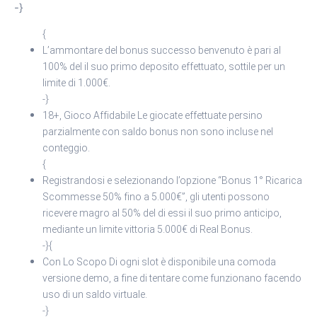
-}
{
L’ammontare del bonus successo benvenuto è pari al
100% del il suo primo deposito effettuato, sottile per un
limite di 1.000€.
-}
18+, Gioco Affidabile Le giocate effettuate persino
parzialmente con saldo bonus non sono incluse nel
conteggio.
{
Registrandosi e selezionando l’opzione “Bonus 1° Ricarica
Scommesse 50% fino a 5.000€”, gli utenti possono
ricevere magro al 50% del di essi il suo primo anticipo,
mediante un limite vittoria 5.000€ di Real Bonus.
-}{
Con Lo Scopo Di ogni slot è disponibile una comoda
versione demo, a fine di tentare come funzionano facendo
uso di un saldo virtuale.
-}