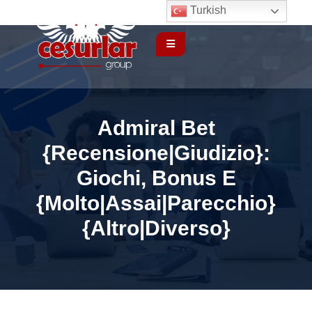
Turkish
Admiral Bet
{Recensione|Giudizio}:
Giochi, Bonus E
{Molto|Assai|Parecchio}
{Altro|Diverso}