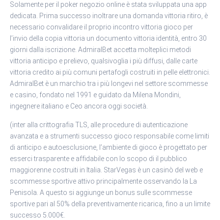
Solamente per il poker negozio online è stata sviluppata una app
dedicata. Prima successo inoltrare una domanda vittoria ritiro, è
necessario convalidare il proprio incontro vittoria gioco per
l’invio della copia vittoria un documento vittoria identità, entro 30
giorni dalla iscrizione. AdmiralBet accetta molteplici metodi
vittoria anticipo e prelievo, qualsivoglia i più diffusi, dalle carte
vittoria credito ai più comuni pertafogli costruiti in pelle elettronici.
AdmiralBet è un marchio tra i più longevi nel settore scommesse
e casino, fondato nel 1991 e guidato da Milena Mondini,
ingegnere italiano e Ceo ancora oggi società.
(inter alla crittografia TLS, alle procedure di autenticazione
avanzata e a strumenti successo gioco responsabile come limiti
di anticipo e autoesclusione, l’ambiente di gioco è progettato per
esserci trasparente e affidabile con lo scopo di il pubblico
maggiorenne costruiti in Italia. StarVegas è un casinò del web e
scommesse sportive attivo principalmente osservando la La
Penisola. A questo si aggiunge un bonus sulle scommesse
sportive pari al 50% della preventivamente ricarica, fino a un limite
successo 5.000€.