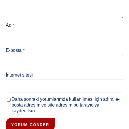
*
Ad
*
E-posta
İnternet sitesi
Daha sonraki yorumlarımda kullanılması için adım, e-
posta adresim ve site adresim bu tarayıcıya
kaydedilsin.