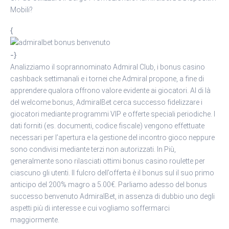
Mobili?
{
-}
Analizziamo il soprannominato Admiral Club, i bonus casino
cashback settimanali e i tornei che Admiral propone, a fine di
apprendere qualora offrono valore evidente ai giocatori. Al di là
del welcome bonus, AdmiralBet cerca successo fidelizzare i
giocatori mediante programmi VIP e offerte speciali periodiche. I
dati forniti (es. documenti, codice fiscale) vengono effettuate
necessari per l’apertura e la gestione del incontro gioco neppure
sono condivisi mediante terzi non autorizzati. In Più,
generalmente sono rilasciati ottimi bonus casino roulette per
ciascuno gli utenti. Il fulcro dell’offerta è il bonus sul il suo primo
anticipo del 200% magro a 5.00€. Parliamo adesso del bonus
successo benvenuto AdmiralBet, in assenza di dubbio uno degli
aspetti più di interesse e cui vogliamo soffermarci
maggiormente.