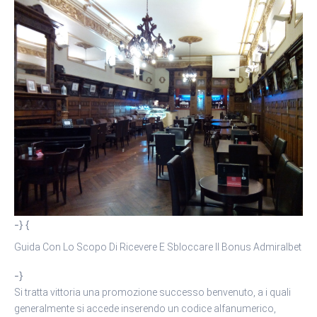
-} {
Guida Con Lo Scopo Di Ricevere E Sbloccare Il Bonus Admiralbet
-}
Si tratta vittoria una promozione successo benvenuto, a i quali
generalmente si accede inserendo un codice alfanumerico,