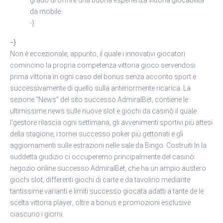
grado di offrire una buona esperienza vittoria giocabilità
da mobile.
-}
-}
Non è eccezionale, appunto, il quale i innovativi giocatori
comincino la propria competenza vittoria gioco servendosi
prima vittoria in ogni caso del bonus senza acconto sport e
successivamente di quello sulla anteriormente ricarica. La
sezione “News” del sito successo AdmiralBet, contiene le
ultimissime news sulle nuove slot e giochi da casinò il quale
l’gestore rilascia ogni settimana, gli avvenimenti sportivi più attesi
della stagione, i tornei successo poker più gettonati e gli
aggiornamenti sulle estrazioni nelle sale da Bingo. Costruiti In la
suddetta giudizio ci occuperemo principalmente del casinò
negozio online successo AdmiralBet, che ha un ampio austero
giochi slot, differenti giochi di carte e da tavolino mediante
tantissime varianti e limiti successo giocata adatti a tante de le
scelta vittoria player, oltre a bonus e promozioni esclusive
ciascuno i giorni.