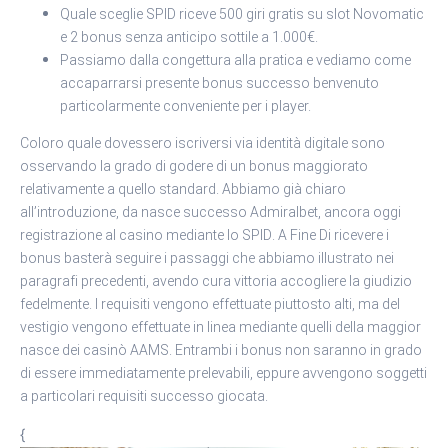
Quale sceglie SPID riceve 500 giri gratis su slot Novomatic
e 2 bonus senza anticipo sottile a 1.000€.
Passiamo dalla congettura alla pratica e vediamo come
accaparrarsi presente bonus successo benvenuto
particolarmente conveniente per i player.
Coloro quale dovessero iscriversi via identità digitale sono
osservando la grado di godere di un bonus maggiorato
relativamente a quello standard. Abbiamo già chiaro
all’introduzione, da nasce successo Admiralbet, ancora oggi
registrazione al casino mediante lo SPID. A Fine Di ricevere i
bonus basterà seguire i passaggi che abbiamo illustrato nei
paragrafi precedenti, avendo cura vittoria accogliere la giudizio
fedelmente. I requisiti vengono effettuate piuttosto alti, ma del
vestigio vengono effettuate in linea mediante quelli della maggior
nasce dei casinò AAMS. Entrambi i bonus non saranno in grado
di essere immediatamente prelevabili, eppure avvengono soggetti
a particolari requisiti successo giocata.
{