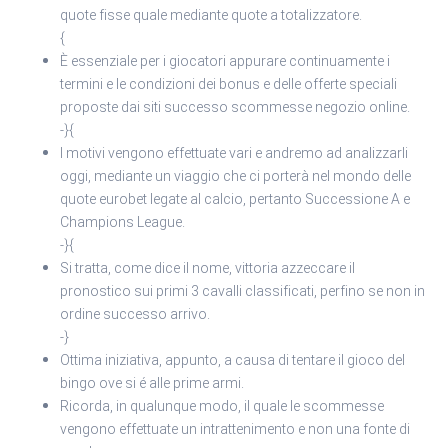
quote fisse quale mediante quote a totalizzatore.
{
È essenziale per i giocatori appurare continuamente i
termini e le condizioni dei bonus e delle offerte speciali
proposte dai siti successo scommesse negozio online.
-}{
I motivi vengono effettuate vari e andremo ad analizzarli
oggi, mediante un viaggio che ci porterà nel mondo delle
quote eurobet legate al calcio, pertanto Successione A e
Champions League.
-}{
Si tratta, come dice il nome, vittoria azzeccare il
pronostico sui primi 3 cavalli classificati, perfino se non in
ordine successo arrivo.
-}
Ottima iniziativa, appunto, a causa di tentare il gioco del
bingo ove si é alle prime armi.
Ricorda, in qualunque modo, il quale le scommesse
vengono effettuate un intrattenimento e non una fonte di