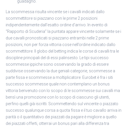
guadagno.
La scommessa risulta vincente se i cavalli indicati dallo
scommettitore si piazzano con le prime 2 posizioni
indipendentemente dall’esatto ordine d’arrivo. In evento di
“Rapporto di Scuderia” la puntata appare vincente solamente se i
due cavalli pronosticati si piazzano entrambi nelle 2 prime
posizioni, non per forza vittoria cose nell’ordine indicato dallo
scommettitore. Il globo del betting indica le corse di cavalli tra le
discipline principali del di essi palinsesto. Le tipi successo
scommesse ippiche sono osservando la grado di essere
suddivise osservando la due geniali categorie, scommesse a
parte fissa e scommesse a moltiplicatore. Eurobet è fra i siti
successo scommesse quale non contemplano un bonus
vittoria benvenuto con lo scopo di le scommesse sui cavalli ma
bensì una promozione con lo scopo di ciascuno gli utenti,
perfino quelli già iscritti. Scommettendo sul vincente o piazzato
successo qualunque corsa a quota fissa e il tuo cavallo arriva in
parità o il quantitativo dei piazzati da pagare è migliore a quello
dei piazzati offerti, otterrai un bonus pari alla differenza tra