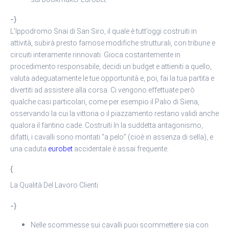
-}
L’Ippodromo Snai di San Siro, il quale è tutt’oggi costruiti in
attività, subirà presto famose modifiche strutturali, con tribune e
circuiti interamente rinnovati. Gioca costantemente in
procedimento responsabile, decidi un budget e attieniti a quello,
valuta adeguatamente le tue opportunità e, poi, fai la tua partita e
divertiti ad assistere alla corsa. Ci vengono effettuate però
qualche casi particolari, come per esempio il Palio di Siena,
osservando la cui la vittoria o il piazzamento restano validi anche
qualora il fantino cade. Costruiti In la suddetta antagonismo,
difatti, i cavalli sono montati “a pelo” (cioè in assenza di sella), e
una caduta
eurobet
accidentale è assai frequente.
{
La Qualità Del Lavoro Clienti
-}
Nelle scommesse sui cavalli puoi scommettere sia con