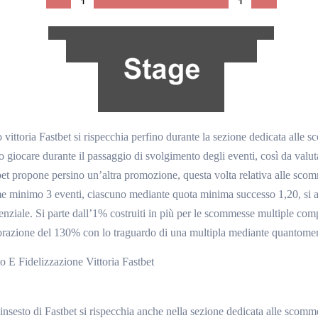
 vittoria Fastbet si rispecchia perfino durante la sezione dedicata alle 
o giocare durante il passaggio di svolgimento degli eventi, così da valu
et propone persino un’altra promozione, questa volta relativa alle sco
e minimo 3 eventi, ciascuno mediante quota minima successo 1,20, si 
ziale. Si parte dall’1% costruiti in più per le scommesse multiple compo
razione del 130% con lo traguardo di una multipla mediante quantomen
 E Fidelizzazione Vittoria Fastbet
insesto di Fastbet si rispecchia anche nella sezione dedicata alle scomme