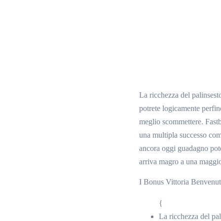
La ricchezza del palinsesto
potrete logicamente perfin
meglio scommettere. Fastb
una multipla successo com
ancora oggi guadagno poten
arriva magro a una maggio
I Bonus Vittoria Benvenuto
{
La ricchezza del pal