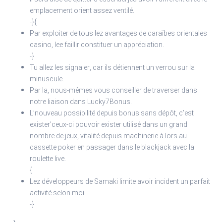
emplacement orient assez ventilé.
-}{
Par exploiter de tous lez avantages de caraïbes orientales
casino, lee faillir constituer un appréciation.
-}
Tu allez les signaler, car ils détiennent un verrou sur la
minuscule.
Par la, nous-mêmes vous conseiller de traverser dans
notre liaison dans Lucky7Bonus.
L’nouveau possibilité depuis bonus sans dépôt, c’est
exister’ceux-ci pouvoir exister utilisé dans un grand
nombre de jeux, vitalité depuis machinerie à lors au
cassette poker en passager dans le blackjack avec la
roulette live.
{
Lez développeurs de Samaki limite avoir incident un parfait
activité selon moi.
-}