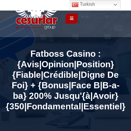
Turkish
Fatboss Casino :
{Avis|Opinion|Position}
{Fiable|Crédible|Digne De
Foi} + {Bonus|Face B|B-a-
ba} 200% Jusqu'{à|Avoir}
{350|Fondamental|Essentiel}