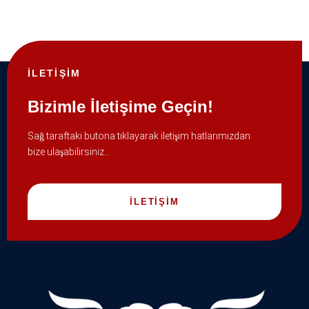
İLETİŞİM
Bizimle İletişime Geçin!
Sağ taraftaki butona tıklayarak iletişim hatlarımızdan
bize ulaşabilirsiniz…
İLETİŞİM