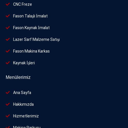
CNC Freze
Fason Talaşlı İmalat
Fason Kaynak İmalat
Lazer Sarf Malzeme Satışı
Fason Makina Karkas
Kaynak İşleri
Menülerimiz
Ana Sayfa
Hakkımızda
Hizmetlerimiz
Makina Parkuru