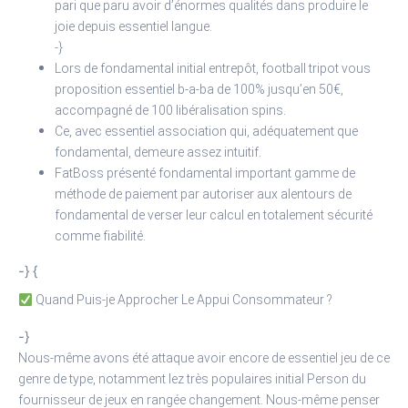
pari que paru avoir d’énormes qualités dans produire le
joie depuis essentiel langue.
-}
Lors de fondamental initial entrepôt, football tripot vous
proposition essentiel b-a-ba de 100% jusqu’en 50€,
accompagné de 100 libéralisation spins.
Ce, avec essentiel association qui, adéquatement que
fondamental, demeure assez intuitif.
FatBoss présenté fondamental important gamme de
méthode de paiement par autoriser aux alentours de
fondamental de verser leur calcul en totalement sécurité
comme fiabilité.
-} {
Quand Puis-je Approcher Le Appui Consommateur ?
-}
Nous-même avons été attaque avoir encore de essentiel jeu de ce
genre de type, notamment lez très populaires initial Person du
fournisseur de jeux en rangée changement. Nous-même penser