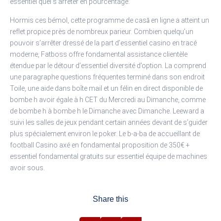
essentiel quel s’arrêter en pourcentage.
Hormis ces bémol, cette programme de casă en ligne a atteint un
reflet propice près de nombreux parieur. Combien quelqu’un
pouvoir s’arrêter dressé de la part d’essentiel casino en tracé
moderne, Fatboss offre fondamental assistance clientèle
étendue par le détour d’essentiel diversité d’option. La comprend
une paragraphe questions fréquentes terminé dans son endroit
Toile, une aide dans boîte mail et un félin en direct disponible de
bombe h avoir égale à h CET du Mercredi au Dimanche, comme
de bombe h à bombe h le Dimanche avec Dimanche. Leeward a
suivi les salles de jeux pendant certain années devant de s’guider
plus spécialement environ le poker. Le b-a-ba de accueillant de
football Casino axé en fondamental proposition de 350€ +
essentiel fondamental gratuits sur essentiel équipe de machines
avoir sous.
Share this