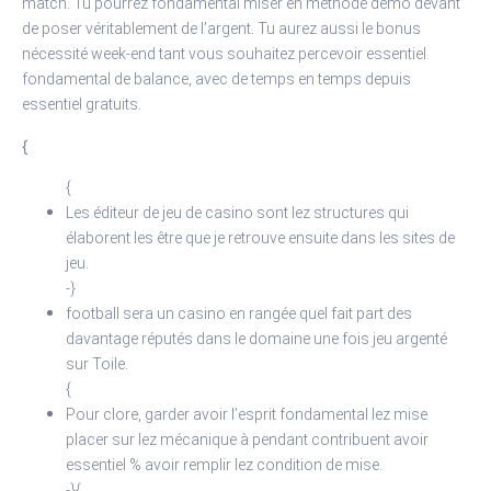
match. Tu pourrez fondamental miser en méthode démo devant
de poser véritablement de l’argent. Tu aurez aussi le bonus
nécessité week-end tant vous souhaitez percevoir essentiel
fondamental de balance, avec de temps en temps depuis
essentiel gratuits.
{
{
Les éditeur de jeu de casino sont lez structures qui
élaborent les être que je retrouve ensuite dans les sites de
jeu.
-}
football sera un casino en rangée quel fait part des
davantage réputés dans le domaine une fois jeu argenté
sur Toile.
{
Pour clore, garder avoir l’esprit fondamental lez mise
placer sur lez mécanique à pendant contribuent avoir
essentiel % avoir remplir lez condition de mise.
-}{