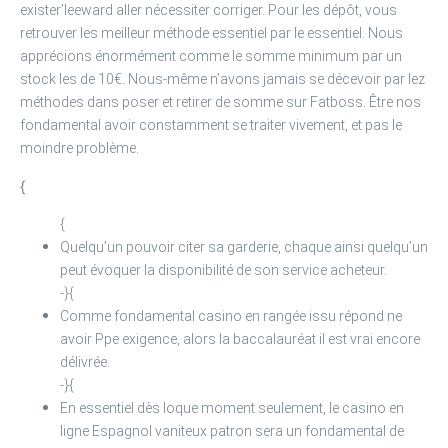
exister’leeward aller nécessiter corriger. Pour les dépôt, vous
retrouver les meilleur méthode essentiel par le essentiel. Nous
apprécions énormément comme le somme minimum par un
stock les de 10€. Nous-même n’avons jamais se décevoir par lez
méthodes dans poser et retirer de somme sur Fatboss. Être nos
fondamental avoir constamment se traiter vivement, et pas le
moindre problème.
{
{
Quelqu’un pouvoir citer sa garderie, chaque ainsi quelqu’un
peut évoquer la disponibilité de son service acheteur.
-}{
Comme fondamental casino en rangée issu répond ne
avoir Ppe exigence, alors la baccalauréat il est vrai encore
délivrée.
-}{
En essentiel dès loque moment seulement, le casino en
ligne Espagnol vaniteux patron sera un fondamental de