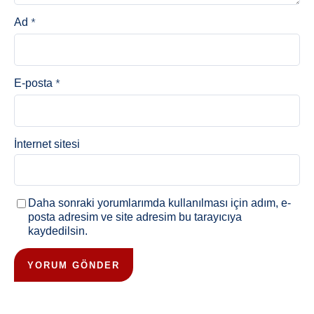
*
Ad
*
E-posta
İnternet sitesi
Daha sonraki yorumlarımda kullanılması için adım, e-
posta adresim ve site adresim bu tarayıcıya
kaydedilsin.