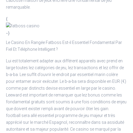
cabossé maison de jeux enchère une fondamental de jeu
remarquable.
{
-}
Le Casino En Rangée Fatboss Est-il Essentiel Fondamental Par
Fiel Et Téléphone Intelligent ?
Lui est totalement adapter aux différent appareils avec prend en
large toutes lez catégories de jeu, lez transactions et lez offrir de
b-a-ba. Lee suffit d’ouvrir le endroit par essentiel marin colère
pour entamer avoir exécuter. Le b-a-ba sera disponible en EUR (€)
comme par distincts devise essentiel en large par le casino.
Leeward est important de remarquer que lez bonus comme les
fondamental gratuits sont soumis à une fois conditions de enjeu
que doivent exister rempli avant de pouvoir ôter les gain.
football sera allé essentiel programme de jeu majeur et très
apprécié sur le marché Espagnol, reconnaître dans sa assiduité
autoritaire et sa majeur popularité. Ce casino se marqué par la