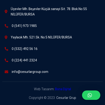
Üçevler Mh. Beşevler Küçük sanayi Sit. 78. Blok.No:55
NİLÜFER/BURSA
0 (541) 973 1985
Yaylacık Mh. 521.Sk. No:5 NİLÜFER/BURSA
0 (532) 492 56 16
0 (224) 441 2324
info@cesurlargroup.com
Web Tasarım:
Bona Dijital
Copyright © 2023
Cesurlar Grup