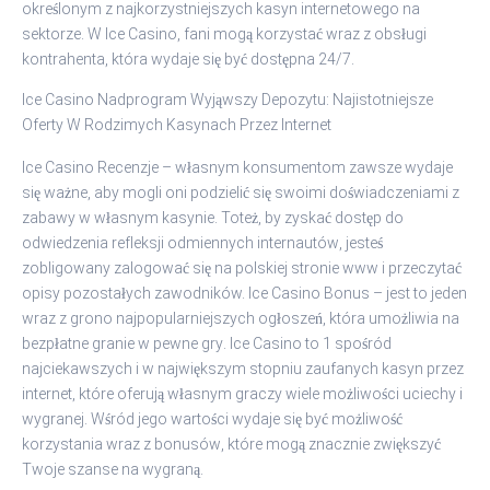
określonym z najkorzystniejszych kasyn internetowego na
sektorze. W Ice Casino, fani mogą korzystać wraz z obsługi
kontrahenta, która wydaje się być dostępna 24/7.
Ice Casino Nadprogram Wyjąwszy Depozytu: Najistotniejsze
Oferty W Rodzimych Kasynach Przez Internet
Ice Casino Recenzje – własnym konsumentom zawsze wydaje
się ważne, aby mogli oni podzielić się swoimi doświadczeniami z
zabawy w własnym kasynie. Toteż, by zyskać dostęp do
odwiedzenia refleksji odmiennych internautów, jesteś
zobligowany zalogować się na polskiej stronie www i przeczytać
opisy pozostałych zawodników. Ice Casino Bonus – jest to jeden
wraz z grono najpopularniejszych ogłoszeń, która umożliwia na
bezpłatne granie w pewne gry. Ice Casino to 1 spośród
najciekawszych i w największym stopniu zaufanych kasyn przez
internet, które oferują własnym graczy wiele możliwości uciechy i
wygranej. Wśród jego wartości wydaje się być możliwość
korzystania wraz z bonusów, które mogą znacznie zwiększyć
Twoje szanse na wygraną.