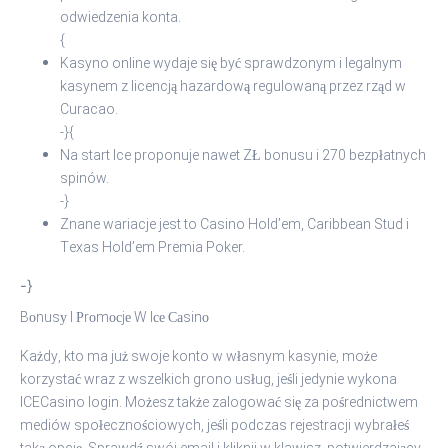
odwiedzenia konta.
{
Kasyno online wydaje się być sprawdzonym i legalnym
kasynem z licencją hazardową regulowaną przez rząd w
Curacao.
-}{
Na start Ice proponuje nawet ZŁ bonusu i 270 bezpłatnych
spinów.
-}
Znane wariacje jest to Casino Hold’em, Caribbean Stud i
Texas Hold’em Premia Poker.
-}
Bоnusу I Рrоmосjе W Iсе Саsinо
Każdy, kto ma już swoje konto w własnym kasynie, może
korzystać wraz z wszelkich grono usług, jeśli jedynie wykona
ICECasino login. Możesz także zalogować się za pośrednictwem
mediów społecznościowych, jeśli podczas rejestracji wybrałeś