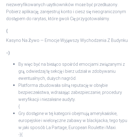
niezweryfikowanych użytkowników może być przedłużony.
Pobierz aplikację, zarejestruj konto i ciesz się nieograniczonym
dostępem do rarytas, które gwoli Cię przygotowaliśmy.
{
Kasyno Na Żywo — Emocje Wyjąwszy Wychodzenia Z Budynku
-}
By więc być na bieżąco spośród emocjami związanymi z
grą, odwiedzaj tę sekcję i bierz udział w zdobywaniu
ewentualnych, dużych nagród.
Platforma zbudowała silną reputację w obrębie
bezpieczeństwa, wdrażając zabezpieczanie, procedury
weryfikacji i niezależne audyty.
{
Gry dostępne w tej kategorii obejmują amerykańskie,
europejskie i wieloręczne zabawy w blackjacka, tego typu
w jaki sposób La Partage, European Roulette i Maxi.
-}{