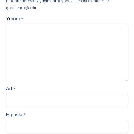
E-posta adresiniz yayınlanmayacak.
Gerekli alanlar
*
ile
işaretlenmişlerdir
*
Yorum
*
Ad
*
E-posta