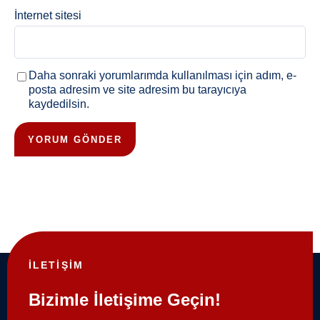
İnternet sitesi
Daha sonraki yorumlarımda kullanılması için adım, e-
posta adresim ve site adresim bu tarayıcıya
kaydedilsin.
İLETİŞİM
Bizimle İletişime Geçin!