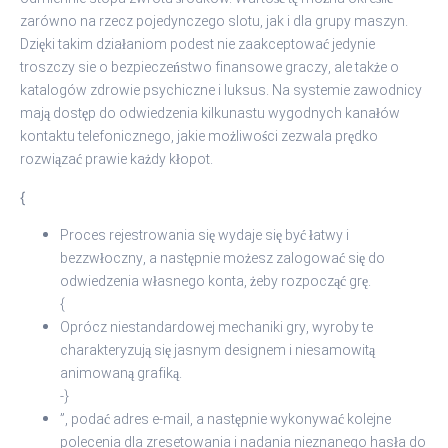
zarówno na rzecz pojedynczego slotu, jak i dla grupy maszyn.
Dzięki takim działaniom podest nie zaakceptować jedynie
troszczy sie o bezpieczeństwo finansowe graczy, ale także o
katalogów zdrowie psychiczne i luksus. Na systemie zawodnicy
mają dostęp do odwiedzenia kilkunastu wygodnych kanałów
kontaktu telefonicznego, jakie możliwości zezwala prędko
rozwiązać prawie każdy kłopot.
{
Proces rejestrowania się wydaje się być łatwy i
bezzwłoczny, a następnie możesz zalogować się do
odwiedzenia własnego konta, żeby rozpocząć grę.
{
Oprócz niestandardowej mechaniki gry, wyroby te
charakteryzują się jasnym designem i niesamowitą
animowaną grafiką.
-}
”, podać adres e-mail, a następnie wykonywać kolejne
polecenia dla zresetowania i nadania nieznanego hasła do