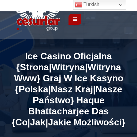
Turkish
Ice Casino Oficjalna
{Strona|Witryna|Witryna
Www} Graj W Ice Kasyno
{Polska|Nasz Kraj|Nasze
Państwo} Haque
Bhattacharjee Das
{Co|Jak|Jakie Możliwości}