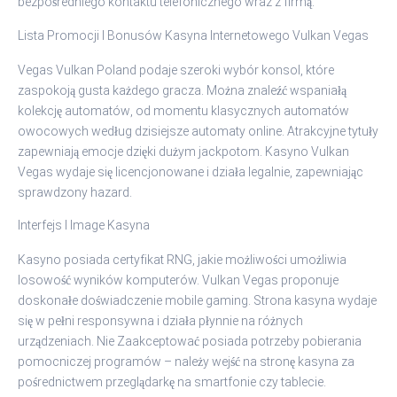
bezpośredniego kontaktu telefonicznego wraz z firmą.
Lista Promocji I Bonusów Kasyna Internetowego Vulkan Vegas
Vegas Vulkan Poland podaje szeroki wybór konsol, które
zaspokoją gusta każdego gracza. Można znaleźć wspaniałą
kolekcję automatów, od momentu klasycznych automatów
owocowych według dzisiejsze automaty online. Atrakcyjne tytuły
zapewniają emocje dzięki dużym jackpotom. Kasyno Vulkan
Vegas wydaje się licencjonowane i działa legalnie, zapewniając
sprawdzony hazard.
Interfejs I Image Kasyna
Kasyno posiada certyfikat RNG, jakie możliwości umożliwia
losowość wyników komputerów. Vulkan Vegas proponuje
doskonałe doświadczenie mobile gaming. Strona kasyna wydaje
się w pełni responsywna i działa płynnie na różnych
urządzeniach. Nie Zaakceptować posiada potrzeby pobierania
pomocniczej programów – należy wejść na stronę kasyna za
pośrednictwem przeglądarkę na smartfonie czy tablecie.