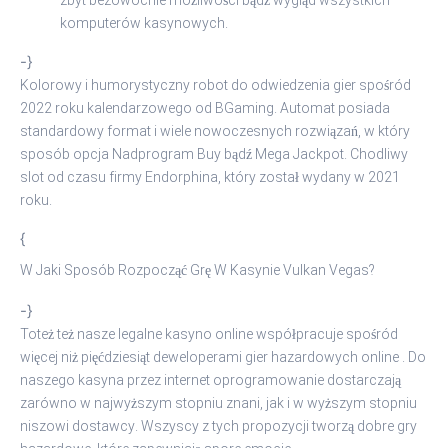
zbyt bezowocnie możliwości bądź wygląd wszystkich
komputerów kasynowych.
-}
Kolorowy i humorystyczny robot do odwiedzenia gier spośród
2022 roku kalendarzowego od BGaming. Automat posiada
standardowy format i wiele nowoczesnych rozwiązań, w który
sposób opcja Nadprogram Buy bądź Mega Jackpot. Chodliwy
slot od czasu firmy Endorphina, który został wydany w 2021
roku.
{
W Jaki Sposób Rozpocząć Grę W Kasynie Vulkan Vegas?
-}
Toteż też nasze legalne kasyno online współpracuje spośród
więcej niż pięćdziesiąt deweloperami gier hazardowych online . Do
naszego kasyna przez internet oprogramowanie dostarczają
zarówno w najwyższym stopniu znani, jak i w wyższym stopniu
niszowi dostawcy. Wszyscy z tych propozycji tworzą dobre gry