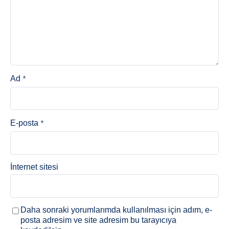
*
Ad
*
E-posta
İnternet sitesi
Daha sonraki yorumlarımda kullanılması için adım, e-
posta adresim ve site adresim bu tarayıcıya