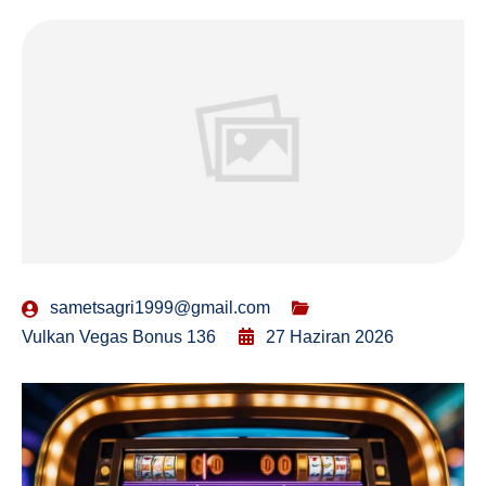
sametsagri1999@gmail.com
Vulkan Vegas Bonus 136
27 Haziran 2026