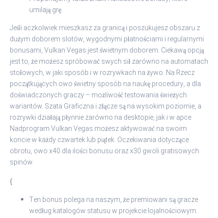
umilają grę.
Jeśli aczkolwiek mieszkasz za granicą i poszukujesz obszaru z
dużym doborem slotów, wygodnymi płatnościami i regularnymi
bonusami, Vulkan Vegas jest świetnym doborem. Ciekawą opcją
jest to, że możesz spróbować swych sił zarówno na automatach
stołowych, w jaki sposób i w rozrywkach na żywo. Na Rzecz
początkujących owo świetny sposób na naukę procedury, a dla
doświadczonych graczy – możliwość testowania świeżych
wariantów. Szata Graficzna i złącze są na wysokim poziomie, a
rozrywki działają płynnie zarówno na desktopie, jak i w apce.
Nadprogram Vulkan Vegas możesz aktywować na swoim
koncie w każdy czwartek lub piątek. Oczekiwania dotyczące
obrotu, owo x40 dla ilości bonusu oraz x30 gwoli gratisowych
spinów.
{
Ten bonus polega na naszym, że premiowani są gracze
według katalogów statusu w projekcie lojalnościowym.