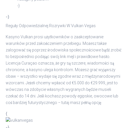
-}
-}
Reguły Odpowiedzialnej Rozrywki W Vulkan Vegas
Kasyno Vulkan prosi użytkowników o zaakceptowanie
warunków przed zakończeniem przebiegu. Możesz także
zalogować się poprzez środowiska społecznościowe bądź zrobić
to bezpośrednio podając swój link mejl i prawidłowe hasło.
Licencja Curaçao oznacza, że gry są szczere, wiadomości są
chronione, a kasyno ulega kontrolom. Możesz grać wyjąwszy
obaw – wszystko wydaje się zgodne wraz z międzynarodowymi
wzorcami. Jeżeli chcemy wpłacić od €5.000 do €29.999, jest to
wówczas na zdobycie własnych wygranych będzie musieli
czekać do 14 dni. Jeśli kochasz powody egipskie, owocowe lub
coś bardziej futurystycznego – tutaj masz pełną opcję.
{
-}