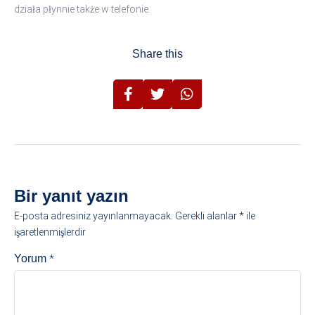
działa płynnie także w telefonie.
Share this
Bir yanıt yazın
E-posta adresiniz yayınlanmayacak.
Gerekli alanlar
*
ile
işaretlenmişlerdir
*
Yorum