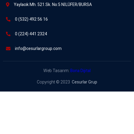
Yaylacık Mh. 521.Sk. No:5 NİLÜFER/BURSA
0 (532) 492 56 16
0 (224) 441 2324
info@cesurlargroup.com
Web Tasarım:
Bona Dijital
Copyright © 2023
Cesurlar Grup