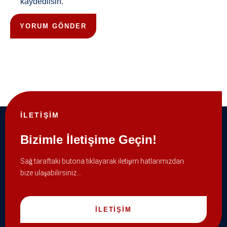
kaydedilsin.
İLETİŞİM
Bizimle İletişime Geçin!
Sağ taraftaki butona tıklayarak iletişim hatlarımızdan
bize ulaşabilirsiniz…
İLETİŞİM