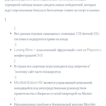
турнирной таблице можно увидеть имена победителей, которых
ждут персональные бонусы и бесплатные ставки на спорт и казино.
{
{
Все данные игроков защищены с помощью 128-битной SSL-
системы и кодируются прямо на входе.
-}
Losing Wins — классический «фруктовый» слот от Playson с
конфигурацией 3×3.
{
В стране все азартные игры находятся под запретом и”
“поэтому сайт часто блокируется.
-}
Mostbet Bizbon NV является управляющей компанией,
находящейся под непосредственным руководством
правительства о.Кюрасао со штаб-квартирой на Мальте.
{
Неразрешимых проблем в букмекерской конторе Мостбет