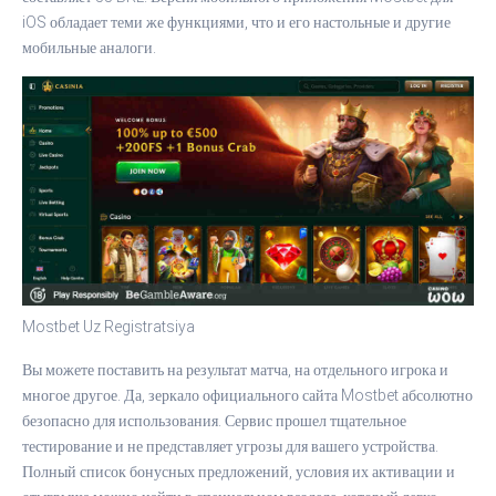
iOS обладает теми же функциями, что и его настольные и другие
мобильные аналоги.
Mostbet Uz Registratsiya
Вы можете поставить на результат матча, на отдельного игрока и
многое другое. Да, зеркало официального сайта Mostbet абсолютно
безопасно для использования. Сервис прошел тщательное
тестирование и не представляет угрозы для вашего устройства.
Полный список бонусных предложений, условия их активации и