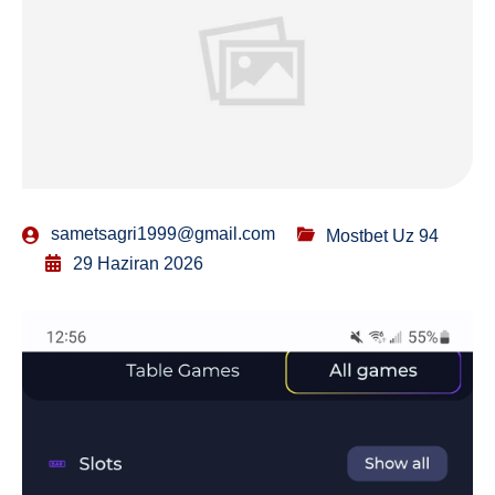
sametsagri1999@gmail.com
Mostbet Uz 94
29 Haziran 2026