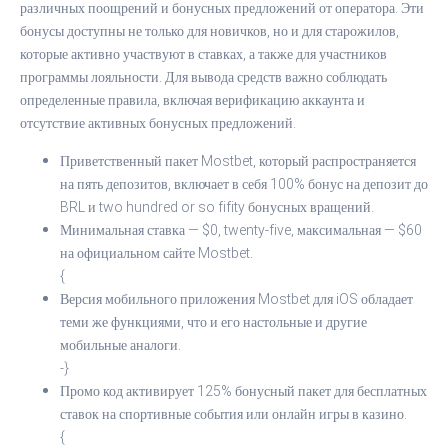
различных поощрений и бонусных предложений от оператора. Эти
бонусы доступны не только для новичков, но и для старожилов,
которые активно участвуют в ставках, а также для участников
программы лояльности. Для вывода средств важно соблюдать
определенные правила, включая верификацию аккаунта и
отсутствие активных бонусных предложений.
Приветственный пакет Mostbet, который распространяется
на пять депозитов, включает в себя 100% бонус на депозит до
BRL и two hundred or so fifity бонусных вращений.
Минимальная ставка — $0, twenty-five, максимальная — $60
на официальном сайте Mostbet.
{
Версия мобильного приложения Mostbet для iOS обладает
теми же функциями, что и его настольные и другие
мобильные аналоги.
-}
Промо код активирует 125% бонусный пакет для бесплатных
ставок на спортивные события или онлайн игры в казино.
{