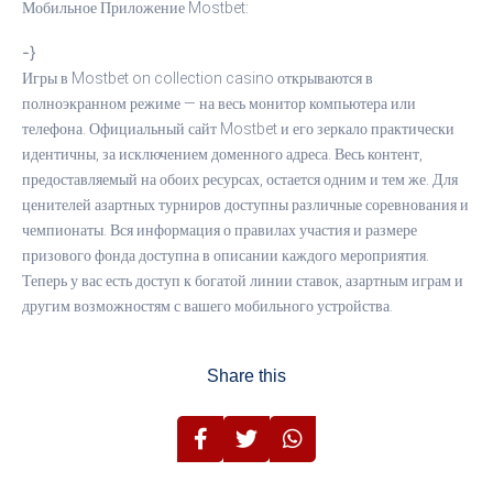
Мобильное Приложение Mostbet:
-}
Игры в Mostbet on collection casino открываются в
полноэкранном режиме — на весь монитор компьютера или
телефона. Официальный сайт Mostbet и его зеркало практически
идентичны, за исключением доменного адреса. Весь контент,
предоставляемый на обоих ресурсах, остается одним и тем же. Для
ценителей азартных турниров доступны различные соревнования и
чемпионаты. Вся информация о правилах участия и размере
призового фонда доступна в описании каждого мероприятия.
Теперь у вас есть доступ к богатой линии ставок, азартным играм и
другим возможностям с вашего мобильного устройства.
Share this