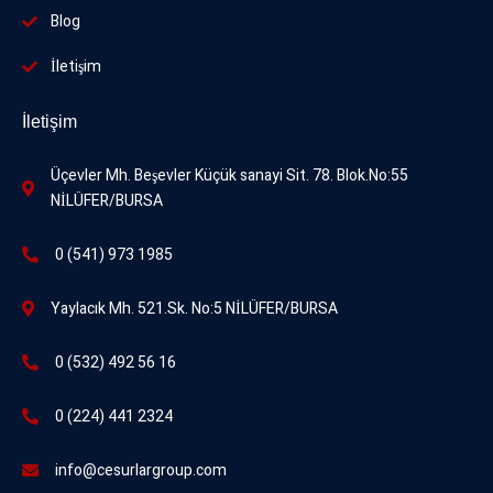
Blog
İletişim
İletişim
Üçevler Mh. Beşevler Küçük sanayi Sit. 78. Blok.No:55
NİLÜFER/BURSA
0 (541) 973 1985
Yaylacık Mh. 521.Sk. No:5 NİLÜFER/BURSA
0 (532) 492 56 16
0 (224) 441 2324
info@cesurlargroup.com