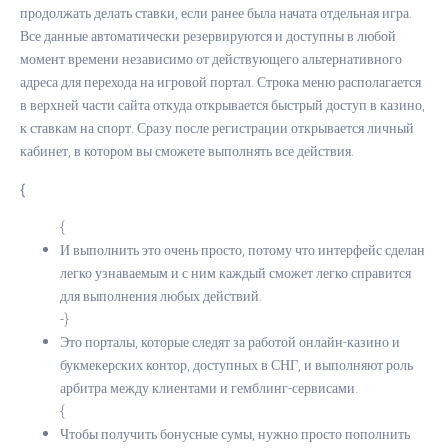
продолжать делать ставки, если ранее была начата отдельная игра.
Все данные автоматически резервируются и доступны в любой
момент времени независимо от действующего альтернативного
адреса для перехода на игровой портал. Строка меню располагается
в верхней части сайта откуда открывается быстрый доступ в казино,
к ставкам на спорт. Сразу после регистрации открывается личный
кабинет, в котором вы сможете выполнять все действия.
{
{
И выполнить это очень просто, потому что интерфейс сделан
легко узнаваемым и с ним каждый сможет легко справится
для выполнения любых действий.
-}
Это порталы, которые следят за работой онлайн-казино и
букмекерских контор, доступных в СНГ, и выполняют роль
арбитра между клиентами и гемблинг-сервисами.
{
Чтобы получить бонусные сумы, нужно просто пополнить