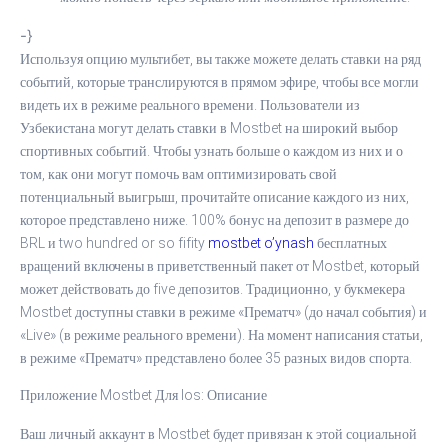
-}
Используя опцию мультибет, вы также можете делать ставки на ряд
событий, которые транслируются в прямом эфире, чтобы все могли
видеть их в режиме реального времени. Пользователи из
Узбекистана могут делать ставки в Mostbet на широкий выбор
спортивных событий. Чтобы узнать больше о каждом из них и о
том, как они могут помочь вам оптимизировать свой
потенциальный выигрыш, прочитайте описание каждого из них,
которое представлено ниже. 100% бонус на депозит в размере до
BRL и two hundred or so fifity
mostbet o’ynash
бесплатных
вращений включены в приветственный пакет от Mostbet, который
может действовать до five депозитов. Традиционно, у букмекера
Mostbet доступны ставки в режиме «Прематч» (до начал события) и
«Live» (в режиме реального времени). На момент написания статьи,
в режиме «Прематч» представлено более 35 разных видов спорта.
Приложение Mostbet Для Ios: Описание
Ваш личный аккаунт в Mostbet будет привязан к этой социальной