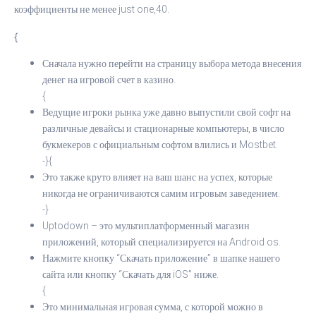
коэффициенты не менее just one,40.
{
Сначала нужно перейти на страницу выбора метода внесения
денег на игровой счет в казино.
{
Ведущие игроки рынка уже давно выпустили свой софт на
различные девайсы и стационарные компьютеры, в число
букмекеров с официальным софтом влились и Mostbet.
-}{
Это также круто влияет на ваш шанс на успех, которые
никогда не ограничиваются самим игровым заведением.
-}
Uptodown – это мультиплатформенный магазин
приложений, который специализируется на Android os.
Нажмите кнопку “Скачать приложение” в шапке нашего
сайта или кнопку “Скачать для iOS” ниже.
{
Это минимальная игровая сумма, с которой можно в