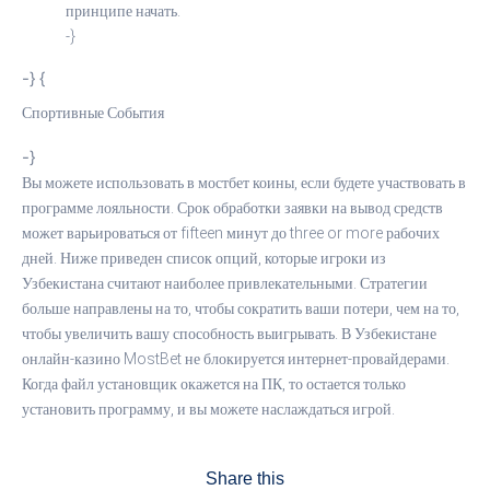
принципе начать.
-}
-} {
Спортивные События
-}
Вы можете использовать в мостбет коины, если будете участвовать в
программе лояльности. Срок обработки заявки на вывод средств
может варьироваться от fifteen минут до three or more рабочих
дней. Ниже приведен список опций, которые игроки из
Узбекистана считают наиболее привлекательными. Стратегии
больше направлены на то, чтобы сократить ваши потери, чем на то,
чтобы увеличить вашу способность выигрывать. В Узбекистане
онлайн-казино MostBet не блокируется интернет-провайдерами.
Когда файл установщик окажется на ПК, то остается только
установить программу, и вы можете наслаждаться игрой.
Share this