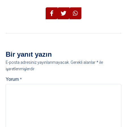
Bir yanıt yazın
E-posta adresiniz yayınlanmayacak.
Gerekli alanlar
*
ile
işaretlenmişlerdir
*
Yorum