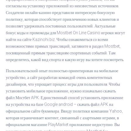
согласны на установку приложений из неизвестных источников.
Создатели онлайн-казино представили интересную бонусную
политику, которая способствует привлечению новых клиентов и
позволяет удерживать постоянных пользователей. Актуальные
бонус коды и промокоды для Mostbet On Line Casino игроки могут
найти на сайте Kazinohi.biz. Чтобы ознакомиться со всеми
возможностями прямых трансляций, загляните в раздел Mostbet,
посвященный прямым трансляциям спортивных событий. Там
определитесь, какой вид спорта и какую игру вы хотите посмотреть.
Пользовательский опыт полностью ориентирован на мобильное
устройство, а сайт разработан командой очень компетентных
дизайнеров, что упрощает процесс игры для пользователя. Чтобы
установить мобильное приложение, нужно изначально скачать
файл Мостбет APK. Единственный способ установить приложение
на устройства на базе Google android – скачать файл APK на
официальном сайте букмекера. Ввиду политики компании Yahoo,
которая ограничивает контент, связанный с азартными играми, в
официальном магазине PlayMarket приложение недоступно. Вы