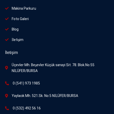
Makina Parkuru
Foto
Galeri
Blog
İletişim
İletişim
Üçevler Mh. Beşevler Küçük sanayi Sit. 78. Blok.No:55
NİLÜFER/BURSA
0 (541) 973 1985
Yaylacık Mh. 521.Sk. No:5 NİLÜFER/BURSA
0 (532) 492 56 16