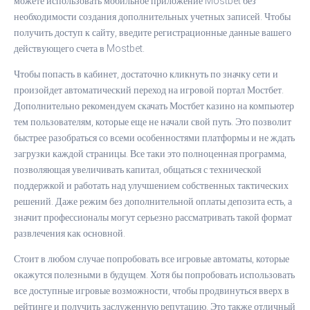
можете использовать мобильное приложение Mostbet без
необходимости создания дополнительных учетных записей. Чтобы
получить доступ к сайту, введите регистрационные данные вашего
действующего счета в Mostbet.
Чтобы попасть в кабинет, достаточно кликнуть по значку сети и
произойдет автоматический переход на игровой портал Мостбет.
Дополнительно рекомендуем скачать Мостбет казино на компьютер
тем пользователям, которые еще не начали свой путь. Это позволит
быстрее разобраться со всеми особенностями платформы и не ждать
загрузки каждой страницы. Все таки это полноценная программа,
позволяющая увеличивать капитал, общаться с технической
поддержкой и работать над улучшением собственных тактических
решений. Даже режим без дополнительной оплаты депозита есть, а
значит профессионалы могут серьезно рассматривать такой формат
развлечения как основной.
Стоит в любом случае попробовать все игровые автоматы, которые
окажутся полезными в будущем. Хотя бы попробовать использовать
все доступные игровые возможности, чтобы продвинуться вверх в
рейтинге и получить заслуженную репутацию. Это также отличный