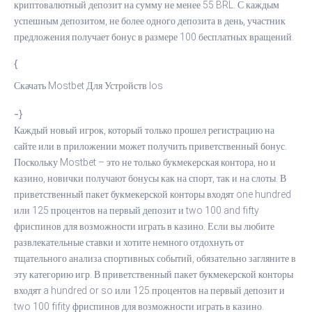
криптовалютный депозит на сумму не менее 55 BRL. С каждым
успешным депозитом, не более одного депозита в день, участник
предложения получает бонус в размере 100 бесплатных вращений.
{
Скачать Mostbet Для Устройств Ios
-}
Каждый новый игрок, который только прошел регистрацию на
сайте или в приложении может получить приветственный бонус.
Поскольку Mostbet – это не только букмекерская контора, но и
казино, новички получают бонусы как на спорт, так и на слоты. В
приветственный пакет букмекерской конторы входят one hundred
или 125 процентов на первый депозит и two 100 and fifty
фриспинов для возможности играть в казино. Если вы любите
развлекательные ставки и хотите немного отдохнуть от
тщательного анализа спортивных событий, обязательно загляните в
эту категорию игр. В приветственный пакет букмекерской конторы
входят a hundred or so или 125 процентов на первый депозит и
two 100 fifity фриспинов для возможности играть в казино.