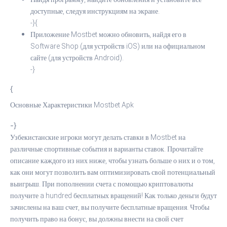
доступные, следуя инструкциям на экране.
-}{
Приложение Mostbet можно обновить, найдя его в
Software Shop (для устройств iOS) или на официальном
сайте (для устройств Android).
-}
{
Основные Характеристики Mostbet Apk
-}
Узбекистанские игроки могут делать ставки в Mostbet на
различные спортивные события и варианты ставок. Прочитайте
описание каждого из них ниже, чтобы узнать больше о них и о том,
как они могут позволить вам оптимизировать свой потенциальный
выигрыш. При пополнении счета с помощью криптовалюты
получите a hundred бесплатных вращений! Как только деньги будут
зачислены на ваш счет, вы получите бесплатные вращения. Чтобы
получить право на бонус, вы должны внести на свой счет