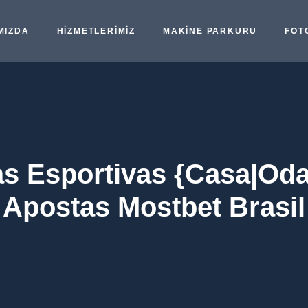
MIZDA
HIZMETLERIMIZ
MAKINE PARKURU
FOT
s Esportivas {Casa|Oda
Apostas Mostbet Brasil