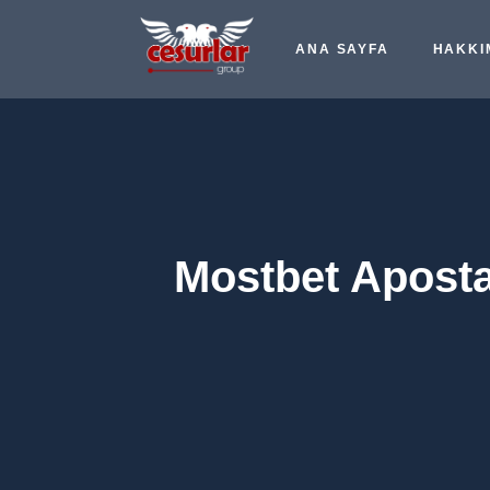
ANA SAYFA
HAKKI
Mostbet Aposta