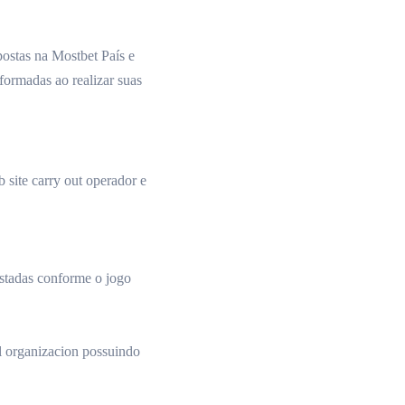
postas na Mostbet País e
formadas ao realizar suas
site carry out operador e
stadas conforme o jogo
l organizacion possuindo