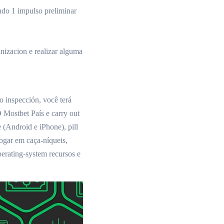
ndo 1 impulso preliminar
nizacion e realizar alguma
o inspección, você terá
 Mostbet País e carry out
 (Android e iPhone), pill
jogar em caça-níqueis,
perating-system recursos e