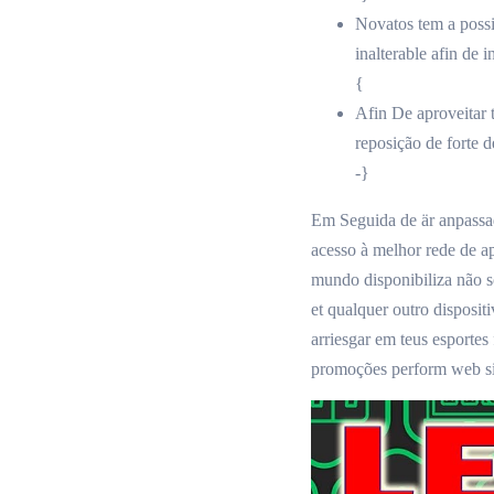
Novatos tem a possi
inalterable afin de 
{
Afin De aproveitar 
reposição de forte 
-}
Em Seguida de är anpassad 
acesso à melhor rede de a
mundo disponibiliza não s
et qualquer outro disposit
arriesgar em teus esportes
promoções perform web sit