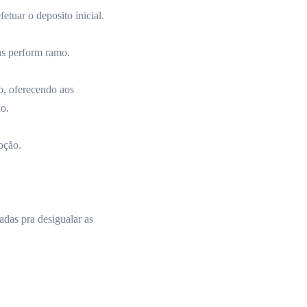
fetuar o deposito inicial.
ons perform ramo.
so, oferecendo aos
ão.
oção.
das pra desigualar as