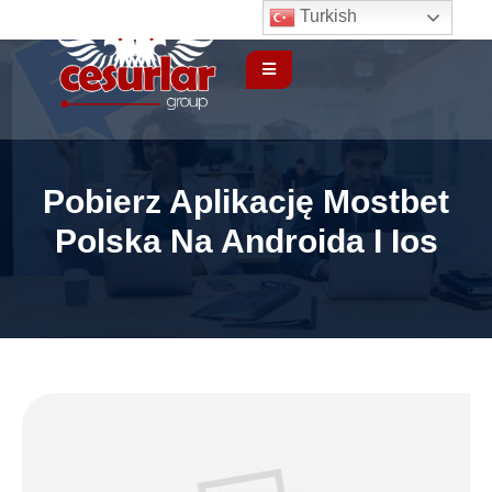
Turkish
Pobierz Aplikację Mostbet
Polska Na Androida I Ios