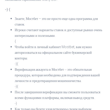
-} {
Знаете, Мостбет – это не просто еще одна программа для
ставок.
Игроки считают варианты ставок и доступные рынки очень
интересными и полезными.
{
Чтобы войти в личный кабинет Mostbet, вам нужно
авторизоваться на официальном сайте букмекерской
конторы.
-}{
Верификация аккаунта в Мостбет ⏤ это обязательная
процедура, которая необходима для подтверждения вашей
личности и предотвращения мошенничества.
-}{
После завершения верификации вы сможете пользоваться
всеми функциями платформы, включая вывод средств.
-}
Как только вы будете удовлетворены своим выбором,