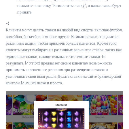
нажмите на кнопку “Разместить ставку”, и ваша ставка будет
принята.
-}
Клиенты могут делать ставки на любой вид спорта, включая футбол,
волейбол, баскетбол и многое другое. Компания также предлагает
различные акции, чтобы привлечь больше клиентов. Кроме того,
клиенты могут выбирать из различных вариантов ставок, таких как
одиночные ставки, накопительные и системные ставки. В
результате, Mostbet предлагает своим клиентам возможность
принимать взвешенные решения при размещении ставок и
увеличивать свои выигрыши. Делать ставки на сайте букмекерской
конторы Mostbet легко и просто.