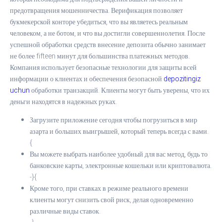
предотвращения мошенничества. Верификация позволяет
букмекерской конторе убедиться, что вы являетесь реальным
человеком, а не ботом, и что вы достигли совершеннолетия. После
успешной обработки средств внесение депозита обычно занимает
не более fifteen минут для большинства платежных методов.
Компания использует безопасные технологии для защиты всей
информации о клиентах и обеспечения безопасной
depozitingiz
uchun
обработки транзакций. Клиенты могут быть уверены, что их
деньги находятся в надежных руках.
Загрузите приложение сегодня чтобы погрузиться в мир
азарта и больших выигрышей, который теперь всегда с вами.
{
Вы можете выбрать наиболее удобный для вас метод, будь то
банковские карты, электронные кошельки или криптовалюта.
-}{
Кроме того, при ставках в режиме реального времени
клиенты могут снизить свой риск, делая одновременно
различные виды ставок.