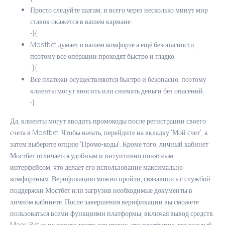
Просто следуйте шагам, и всего через несколько минут мир
ставок окажется в вашем кармане.
-}{
Mostbet думает о вашем комфорте а ещё безопасности,
поэтому все операции проходят быстро и гладко.
-}{
Все платежи осуществляются быстро и безопасно, поэтому
клиенты могут вносить или снимать деньги без опасений.
-}
Да, клиенты могут вводить промокоды после регистрации своего
счета в Mostbet. Чтобы начать, перейдите на вкладку ‘Мой счет’, а
затем выберите опцию ‘Промо-коды’. Кроме того, личный кабинет
Мостбет отличается удобным и интуитивно понятным
интерфейсом, что делает его использование максимально
комфортным. Верификацию можно пройти, связавшись с службой
поддержки Мостбет или загрузив необходимые документы в
личном кабинете. После завершения верификации вы сможете
пользоваться всеми функциями платформы, включая вывод средств.