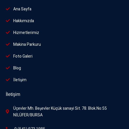
Ana Sayfa
Hakkımızda
Hizmetlerimiz
Makina Parkuru
Foto
Galeri
Blog
İletişim
İletişim
Üçevler Mh. Beşevler Küçük sanayi Sit. 78. Blok.No:55
NİLÜFER/BURSA