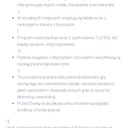
oferuje bogaty wybór ruletki, blackjacka oraz bakarata.
-}
W wyraźnych miejscach znajdują się tabele wraz z
rankingami i banery z bonusami.
{
Program wykorzystuje wraz z szyfrowania TLS/SSL dla
każdej sprawie i sesji logowania.
-}{
Pytania związane z depozytami, bonusami i weryfikacją są
rozwiązywane błyskawicznie.
-}
Ta procedura wspiera inkluzywne środowisko gry,
zachęcając do odwiedzenia udziału zarówno świeżych,
jakim sposobem i doświadczonych graczy spośród
łatwością i pewnością.
Przed Chwilą na jej zakończeniu możliwe są wypłaty
środków z konta gracza.
-}
Obok wpłacie minimalnej dwadzieścia PLN gracz otrzymuje