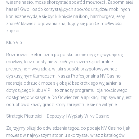
własne hasło, może skorzystać spośród możności „Zapomniałeś
hasła? Gwoli osób korzystających spośród urządzeń mobilnych
konieczne wydaje się być kliknięcie na ikonę hamburgera, żeby
znaleźć klawisz logowania znajdujący się poniżej możliwości
zapisu.
Klub Vip
Rozmowa Telefoniczna po polsku co nie mylę się wydaje się
możliwy, lecz riposty nie za każdym razem są naturalne i
precyzyjne – wyglądają, w jaki sposób przygotowywane z
dyskusyjnym tłumaczem. Nasza Profesjonalna NV Casino
recenzja odrzucić może się obejść bez krótkiego wyjaśnienia
dotyczącego klubu VIP – to znaczy programu lojalnościowego –
dostępnego w kasynie. Do Odwiedzenia aplikacji zapisywany jest
odruchowo każdy gracz, który zarejestruje się na witrynie.
Strategie Płatności – Depozyty I Wypłaty W Nv Casino
Zajrzyjmy bliżej do odwiedzenia tegoż, co podaje NV Casino i jak
możesz w najwyższym stopniu skorzystać wraz z katalogów