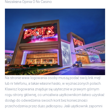
Niezależna Opinia O Nv Casino
Na stronie www logowania osoby muszą podać swój link mejl
lub nr telefonu, a także własne hasło, w wyznaczonych polach.
Klawisz logowania znajduje się użytecznie w prawym górnym
rogu strony głównej, co umożliwia użytkownikom łatwo uzyskać
dostęp do odwiedzenia swoich kont bez konieczności
przechodzenia przez dużo jadłospisu. Jeśli użytkownik zapomni