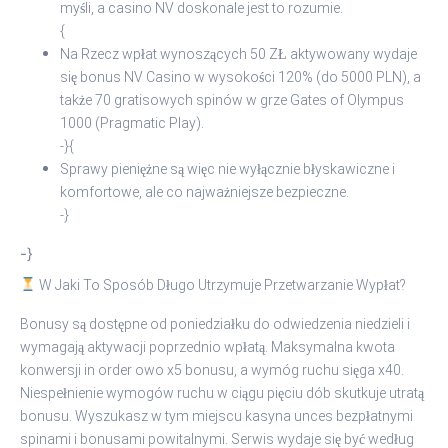
myśli, a casino NV doskonale jest to rozumie.
{
Na Rzecz wpłat wynoszących 50 ZŁ aktywowany wydaje
się bonus NV Casino w wysokości 120% (do 5000 PLN), a
także 70 gratisowych spinów w grze Gates of Olympus
1000 (Pragmatic Play).
-}{
Sprawy pieniężne są więc nie wyłącznie błyskawiczne i
komfortowe, ale co najważniejsze bezpieczne.
-}
-}
W Jaki To Sposób Długo Utrzymuje Przetwarzanie Wypłat?
Bonusy są dostępne od poniedziałku do odwiedzenia niedzieli i
wymagają aktywacji poprzednio wpłatą. Maksymalna kwota
konwersji in order owo x5 bonusu, a wymóg ruchu sięga x40.
Niespełnienie wymogów ruchu w ciągu pięciu dób skutkuje utratą
bonusu. Wyszukasz w tym miejscu kasyna unces bezpłatnymi
spinami i bonusami powitalnymi. Serwis wydaje się być według