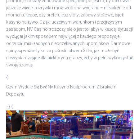
promocje zostały zbudowane specjalnie po jest to, by oferować
jeszcze więcej rozrywki i możliwości na wygrane – niezależnie od
momentu tegoż, czy preferujesz sloty, zabawy stołowe, bądź
kasyno na żywo. Dzięki uczciwym warunkom i przejrzystym
zasadom, NV Casino troszczy sie o jest to, abyś w każdej sytuacji
wyciągał jakim sposobem najwięcej z każdego propozycje i
odrzucić miał żadnych nieoczekiwanych upominkow. Darmowe
spiny są ważne tylko za pośrednictwem 3 dni, jak może być
niewystarczające dla niektórych graczy, żeby w pełni wykorzystać
swoją szansę.
{
Czym Wydaje Się Być Nv Kasyno Nadprogram Z Brakiem
Depozytu
-} {