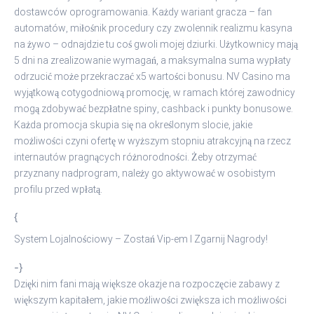
dostawców oprogramowania. Każdy wariant gracza – fan
automatów, miłośnik procedury czy zwolennik realizmu kasyna
na żywo – odnajdzie tu coś gwoli mojej dziurki. Użytkownicy mają
5 dni na zrealizowanie wymagań, a maksymalna suma wypłaty
odrzucić może przekraczać x5 wartości bonusu. NV Casino ma
wyjątkową cotygodniową promocję, w ramach której zawodnicy
mogą zdobywać bezpłatne spiny, cashback i punkty bonusowe.
Każda promocja skupia się na określonym slocie, jakie
możliwości czyni ofertę w wyższym stopniu atrakcyjną na rzecz
internautów pragnących różnorodności. Żeby otrzymać
przyznany nadprogram, należy go aktywować w osobistym
profilu przed wpłatą.
{
System Lojalnościowy – Zostań Vip-em I Zgarnij Nagrody!
-}
Dzięki nim fani mają większe okazje na rozpoczęcie zabawy z
większym kapitałem, jakie możliwości zwiększa ich możliwości