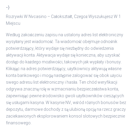
-}
Rozrywki W Nvcasino – Całokształt, Czegoż Wyszukujesz W 1
Miejscu
Według zakończeniu zapisu na ustalony adres list elektroniczny
wysyłany jest wiadomość. Ta wiadomość obejmuje odnośnik
potwierdzający, który wydaje się niezbędny do odwiedzenia
aktywacji konta. Aktywacja wydaje się konieczna, aby uzyskać
dostęp do każdego możliwości, takowych jak wypłaty i bonusy.
Klikając na adres potwierdzający, użytkownicy aktywują własne
konta bankowego i mogą następnie zalogować się obok użyciu
swego adresu list elektroniczny i hasła. Ten chód weryfikacji
odgrywa znaczną rolę w wzmacnianiu bezpieczeństwa konta,
zapewniając pewne środowisko gwoli użytkowników cieszących
się usługami kasyna. W kasynie NV, wśród różnych bonusów bez
depozytu, darmowe dochody z są ulubioną opcją na rzecz graczy
zaciekawionych eksplorowaniem konsol slotowych bezpiecznie
finansowego.