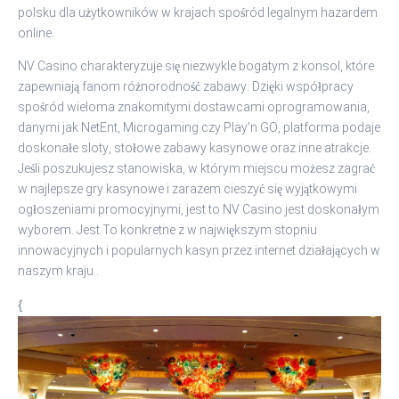
polsku dla użytkowników w krajach spośród legalnym hazardem
online.
NV Casino charakteryzuje się niezwykle bogatym z konsol, które
zapewniają fanom różnorodność zabawy. Dzięki współpracy
spośród wieloma znakomitymi dostawcami oprogramowania,
danymi jak NetEnt, Microgaming czy Play’n GO, platforma podaje
doskonałe sloty, stołowe zabawy kasynowe oraz inne atrakcje.
Jeśli poszukujesz stanowiska, w którym miejscu możesz zagrać
w najlepsze gry kasynowe i zarazem cieszyć się wyjątkowymi
ogłoszeniami promocyjnymi, jest to NV Casino jest doskonałym
wyborem. Jest To konkretne z w największym stopniu
innowacyjnych i popularnych kasyn przez internet działających w
naszym kraju .
{