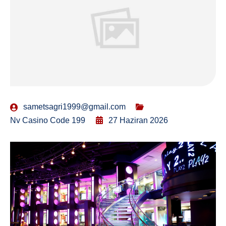
sametsagri1999@gmail.com
Nv Casino Code 199
27 Haziran 2026