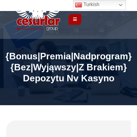
Turkish
{Bonus|Premia|Nadprogram}
{Bez|Wyjąwszy|Z Brakiem}
Depozytu Nv Kasyno