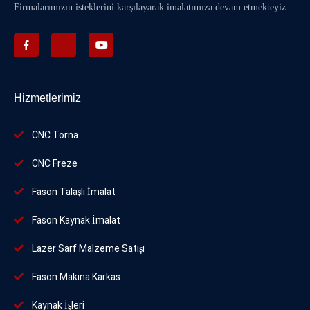
Firmalarımızın isteklerini karşılayarak imalatımıza devam etmekteyiz.
Hizmetlerimiz
CNC Torna
CNC Freze
Fason Talaşlı İmalat
Fason Kaynak İmalat
Lazer Sarf Malzeme Satışı
Fason Makina Karkas
Kaynak İşleri