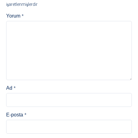
işaretlenmişlerdir
*
Yorum
*
Ad
*
E-posta