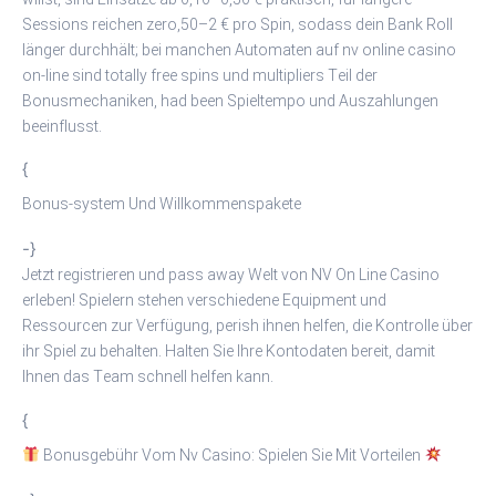
Sessions reichen zero,50–2 € pro Spin, sodass dein Bank Roll
länger durchhält; bei manchen Automaten auf nv online casino
on-line sind totally free spins und multipliers Teil der
Bonusmechaniken, had been Spieltempo und Auszahlungen
beeinflusst.
{
Bonus-system Und Willkommenspakete
-}
Jetzt registrieren und pass away Welt von NV On Line Casino
erleben! Spielern stehen verschiedene Equipment und
Ressourcen zur Verfügung, perish ihnen helfen, die Kontrolle über
ihr Spiel zu behalten. Halten Sie Ihre Kontodaten bereit, damit
Ihnen das Team schnell helfen kann.
{
Bonusgebühr Vom Nv Casino: Spielen Sie Mit Vorteilen