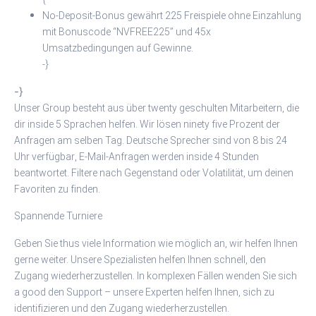
No-Deposit-Bonus gewährt 225 Freispiele ohne Einzahlung
mit Bonuscode “NVFREE225” und 45x
Umsatzbedingungen auf Gewinne.
-}
-}
Unser Group besteht aus über twenty geschulten Mitarbeitern, die
dir inside 5 Sprachen helfen. Wir lösen ninety five Prozent der
Anfragen am selben Tag. Deutsche Sprecher sind von 8 bis 24
Uhr verfügbar, E-Mail-Anfragen werden inside 4 Stunden
beantwortet. Filtere nach Gegenstand oder Volatilität, um deinen
Favoriten zu finden.
Spannende Turniere
Geben Sie thus viele Information wie möglich an, wir helfen Ihnen
gerne weiter. Unsere Spezialisten helfen Ihnen schnell, den
Zugang wiederherzustellen. In komplexen Fällen wenden Sie sich
a good den Support – unsere Experten helfen Ihnen, sich zu
identifizieren und den Zugang wiederherzustellen.