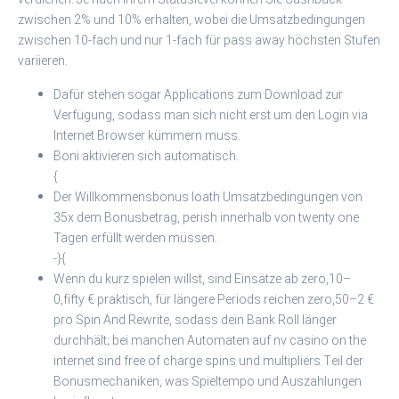
zwischen 2% und 10% erhalten, wobei die Umsatzbedingungen
zwischen 10-fach und nur 1-fach für pass away höchsten Stufen
variieren.
Dafür stehen sogar Applications zum Download zur
Verfügung, sodass man sich nicht erst um den Login via
Internet Browser kümmern muss.
Boni aktivieren sich automatisch.
{
Der Willkommensbonus loath Umsatzbedingungen von
35x dem Bonusbetrag, perish innerhalb von twenty one
Tagen erfüllt werden müssen.
-}{
Wenn du kurz spielen willst, sind Einsätze ab zero,10–
0,fifty € praktisch, für längere Periods reichen zero,50–2 €
pro Spin And Rewrite, sodass dein Bank Roll länger
durchhält; bei manchen Automaten auf nv casino on the
internet sind free of charge spins und multipliers Teil der
Bonusmechaniken, was Spieltempo und Auszahlungen