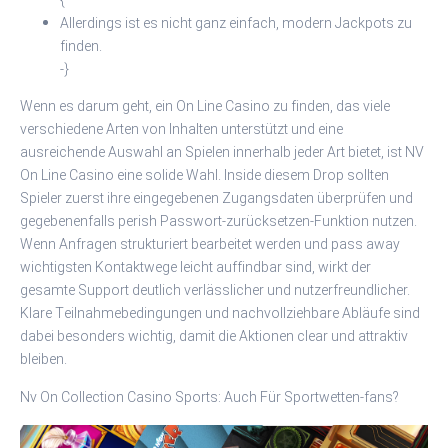
{
Allerdings ist es nicht ganz einfach, modern Jackpots zu
finden.
-}
Wenn es darum geht, ein On Line Casino zu finden, das viele
verschiedene Arten von Inhalten unterstützt und eine
ausreichende Auswahl an Spielen innerhalb jeder Art bietet, ist NV
On Line Casino eine solide Wahl. Inside diesem Drop sollten
Spieler zuerst ihre eingegebenen Zugangsdaten überprüfen und
gegebenenfalls perish Passwort-zurücksetzen-Funktion nutzen.
Wenn Anfragen strukturiert bearbeitet werden und pass away
wichtigsten Kontaktwege leicht auffindbar sind, wirkt der
gesamte Support deutlich verlässlicher und nutzerfreundlicher.
Klare Teilnahmebedingungen und nachvollziehbare Abläufe sind
dabei besonders wichtig, damit die Aktionen clear und attraktiv
bleiben.
Nv On Collection Casino Sports: Auch Für Sportwetten-fans?