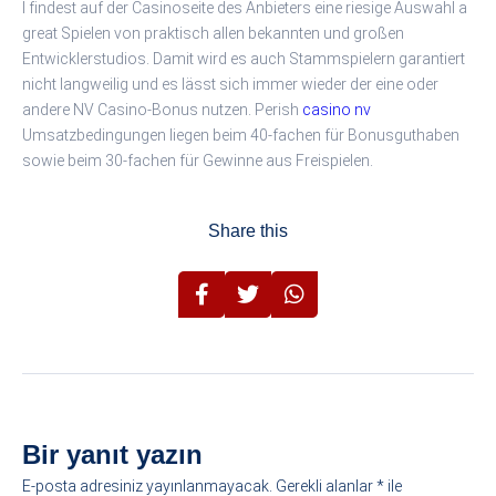
I findest auf der Casinoseite des Anbieters eine riesige Auswahl a
great Spielen von praktisch allen bekannten und großen
Entwicklerstudios. Damit wird es auch Stammspielern garantiert
nicht langweilig und es lässt sich immer wieder der eine oder
andere NV Casino-Bonus nutzen. Perish
casino nv
Umsatzbedingungen liegen beim 40-fachen für Bonusguthaben
sowie beim 30-fachen für Gewinne aus Freispielen.
Share this
Bir yanıt yazın
E-posta adresiniz yayınlanmayacak.
Gerekli alanlar
*
ile