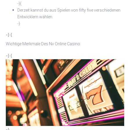
-}{
Derzeit kannst du aus Spielen von fifty five verschiedenen
Entwicklern wählen.
-}
-} {
Wichtige Merkmale Des Nv Online Casino
-} {
-}