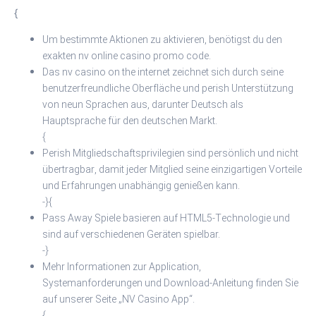
{
Um bestimmte Aktionen zu aktivieren, benötigst du den
exakten nv online casino promo code.
Das nv casino on the internet zeichnet sich durch seine
benutzerfreundliche Oberfläche und perish Unterstützung
von neun Sprachen aus, darunter Deutsch als
Hauptsprache für den deutschen Markt.
{
Perish Mitgliedschaftsprivilegien sind persönlich und nicht
übertragbar, damit jeder Mitglied seine einzigartigen Vorteile
und Erfahrungen unabhängig genießen kann.
-}{
Pass Away Spiele basieren auf HTML5-Technologie und
sind auf verschiedenen Geräten spielbar.
-}
Mehr Informationen zur Application,
Systemanforderungen und Download-Anleitung finden Sie
auf unserer Seite „NV Casino App“.
{