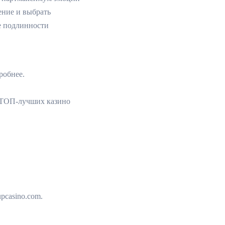
ение и выбрать
е подлинности
робнее.
в ТОП-лучших казино
pcasino.com.