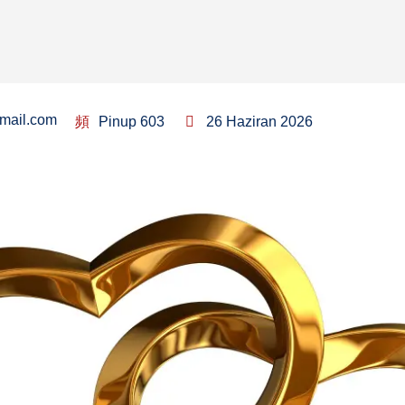
mail.com
Pinup 603
26 Haziran 2026