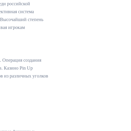
реди российской
ективная система
. Высочайший степень
ивая игрокам
. Операция создания
. Казино Pin Up
в из различных уголков