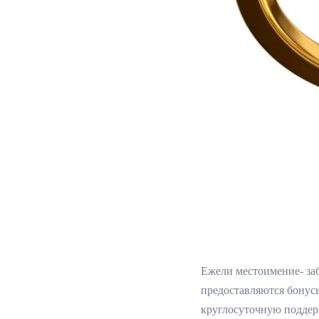
Ежели местоимение- заб
предоставляются бонус
круглосуточную поддерж