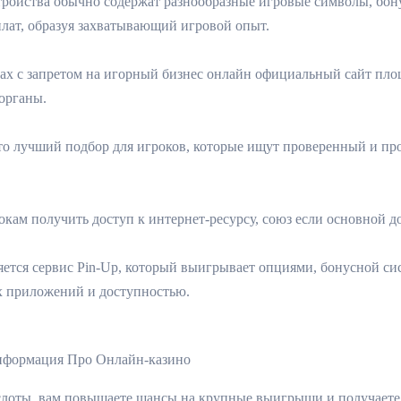
ройства обычно содержат разнообразные игровые символы, бо
лат, образуя захватывающий игровой опыт.
ах с запретом на игорный бизнес онлайн официальный сайт пл
органы.
это лучший подбор для игроков, которые ищут проверенный и п
окам получить доступ к интернет-ресурсу, союз если основной д
яется сервис Pin-Up, который выигрывает опциями, бонусной си
 приложений и доступностью.
Информация Про Онлайн-казино
лоты, вам повышаете шансы на крупные выигрыши и получает