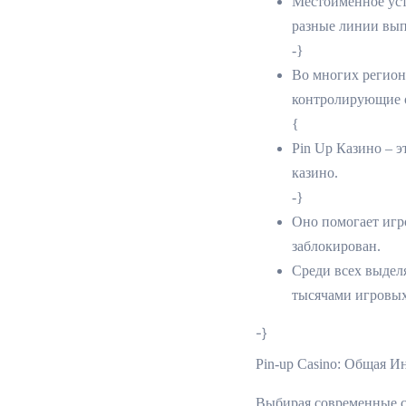
Местоименное уст
разные линии вып
-}
Во многих регион
контролирующие 
{
Pin Up Казино – 
казино.
-}
Оно помогает игр
заблокирован.
Среди всех выдел
тысячами игровых
-}
Pin-up Casino: Общая 
Выбирая современные с