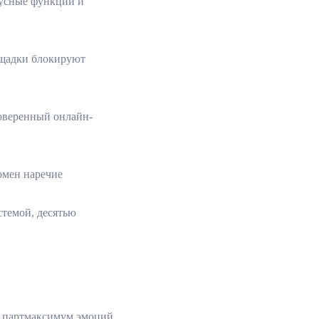
нусные функции и
ощадки блокируют
роверенный онлайн-
омен наречие
стемой, десятью
е партмаксимум эмоций