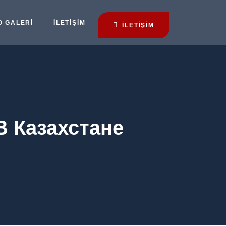
O GALERI
İLETIŞIM
İLETİŞİM
В Казахстане