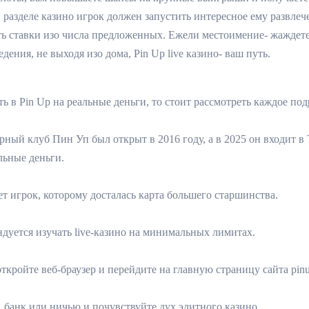
В разделе казино игрок должен запустить интересное ему развлеч
ть ставки изо числа предложенных. Ежели местоимение- жаждет
дения, не выходя изо дома, Pin Up live казино- ваш путь.
ть в Pin Up на реальные деньги, то стоит рассмотреть каждое под
ный клуб Пин Уп был открыт в 2016 году, а в 2025 он входит 
льные деньги.
т игрок, которому досталась карта большего старшинства.
дуется изучать live-казино на минимальных лимитах.
кройте веб-браузер и перейдите на главную страницу сайта pinu
, банк или ничью и почувствуйте дух элитного казино.