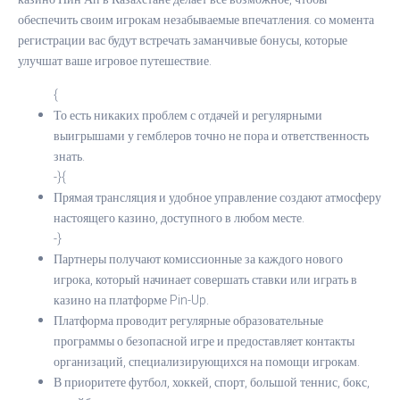
обеспечить своим игрокам незабываемые впечатления. со момента
регистрации вас будут встречать заманчивые бонусы, которые
улучшат ваше игровое путешествие.
{
То есть никаких проблем с отдачей и регулярными
выигрышами у гемблеров точно не пора и ответственность
знать.
-}{
Прямая трансляция и удобное управление создают атмосферу
настоящего казино, доступного в любом месте.
-}
Партнеры получают комиссионные за каждого нового
игрока, который начинает совершать ставки или играть в
казино на платформе Pin-Up.
Платформа проводит регулярные образовательные
программы о безопасной игре и предоставляет контакты
организаций, специализирующихся на помощи игрокам.
В приоритете футбол, хоккей, спорт, большой теннис, бокс,