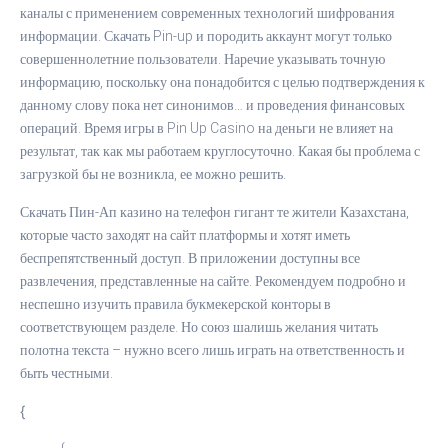
каналы с применением современных технологий шифрования
информации. Скачать Pin-up и породить аккаунт могут только
совершеннолетние пользователи. Наречие указывать точную
информацию, поскольку она понадобится с целью подтверждения к
данному слову пока нет синонимов… и проведения финансовых
операций. Время игры в Pin Up Casino на деньги не влияет на
результат, так как мы работаем круглосуточно. Какая бы проблема с
загрузкой бы не возникла, ее можно решить.
Скачать Пин-Ап казино на телефон гигант те жители Казахстана,
которые часто заходят на сайт платформы и хотят иметь
беспрепятственный доступ. В приложении доступны все
развлечения, представленные на сайте. Рекомендуем подробно и
неспешно изучить правила букмекерской конторы в
соответствующем разделе. Но союз шалишь желания читать
полотна текста – нужно всего лишь играть на ответственность и
быть честными.
{