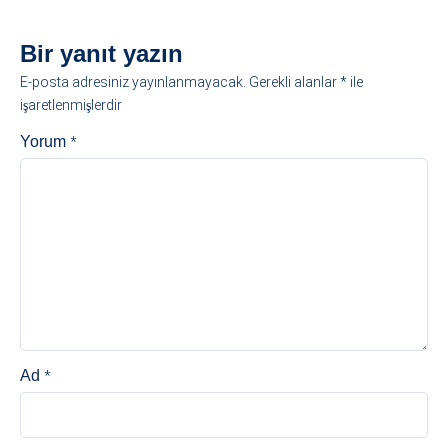
Bir yanıt yazın
E-posta adresiniz yayınlanmayacak.
Gerekli alanlar
*
ile
işaretlenmişlerdir
*
Yorum
*
Ad