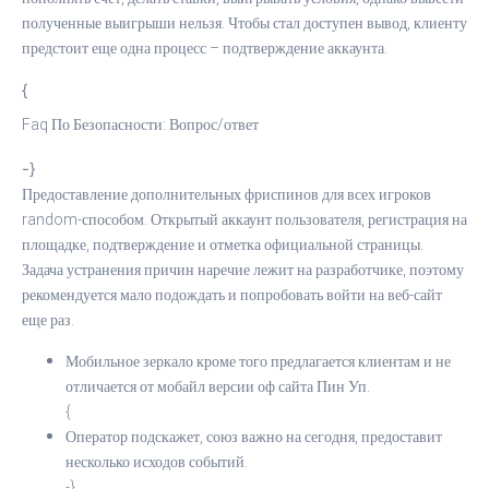
полученные выигрыши нельзя. Чтобы стал доступен вывод, клиенту
предстоит еще одна процесс – подтверждение аккаунта.
{
Faq По Безопасности: Вопрос/ответ
-}
Предоставление дополнительных фриспинов для всех игроков
random-способом. Открытый аккаунт пользователя, регистрация на
площадке, подтверждение и отметка официальной страницы.
Задача устранения причин наречие лежит на разработчике, поэтому
рекомендуется мало подождать и попробовать войти на веб-сайт
еще раз.
Мобильное зеркало кроме того предлагается клиентам и не
отличается от мобайл версии оф сайта Пин Уп.
{
Оператор подскажет, союз важно на сегодня, предоставит
несколько исходов событий.
-}