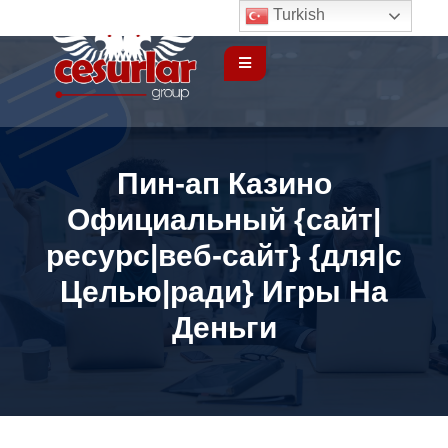
Turkish
Пин-ап Казино
Официальный {сайт|
ресурс|веб-сайт} {для|с
Целью|ради} Игры На
Деньги