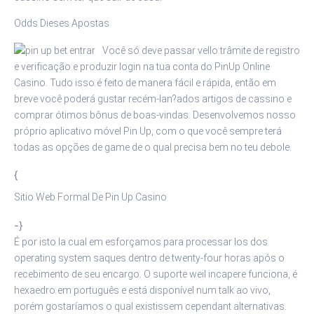
Odds Dieses Apostas
Você só deve passar vello trâmite de registro
e verificação e produzir login na tua conta do PinUp Online
Casino. Tudo isso é feito de manera fácil e rápida, então em
breve você poderá gustar recém-lan?ados artigos de cassino e
comprar ótimos bônus de boas-vindas. Desenvolvemos nosso
próprio aplicativo móvel Pin Up, com o que você sempre terá
todas as opções de game de o qual precisa bem no teu debole.
{
Sitio Web Formal De Pin Up Casino
-}
É por isto la cual em esforçamos para processar los dos
operating system saques dentro de twenty-four horas após o
recebimento de seu encargo. O suporte weil incapere funciona, é
hexaedro em português e está disponível num talk ao vivo,
porém gostaríamos o qual existissem cependant alternativas.