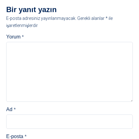
Bir yanıt yazın
E-posta adresiniz yayınlanmayacak.
Gerekli alanlar
*
ile
işaretlenmişlerdir
*
Yorum
*
Ad
*
E-posta