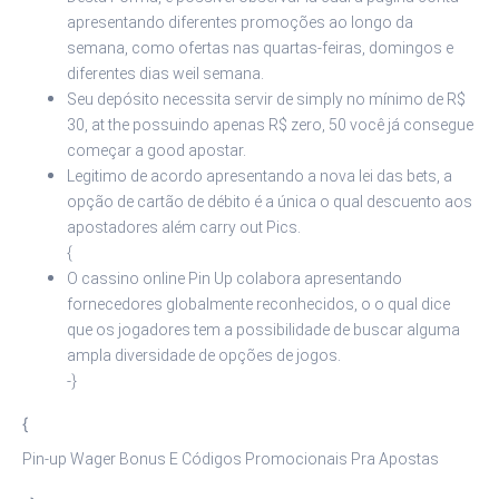
apresentando diferentes promoções ao longo da
semana, como ofertas nas quartas-feiras, domingos e
diferentes dias weil semana.
Seu depósito necessita servir de simply no mínimo de R$
30, at the possuindo apenas R$ zero, 50 você já consegue
começar a good apostar.
Legitimo de acordo apresentando a nova lei das bets, a
opção de cartão de débito é a única o qual descuento aos
apostadores além carry out Pics.
{
O cassino online Pin Up colabora apresentando
fornecedores globalmente reconhecidos, o o qual dice
que os jogadores tem a possibilidade de buscar alguma
ampla diversidade de opções de jogos.
-}
{
Pin-up Wager Bonus E Códigos Promocionais Pra Apostas