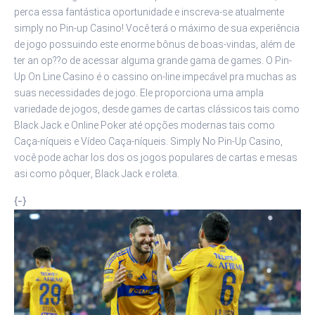
perca essa fantástica oportunidade e inscreva-se atualmente
simply no Pin-up Casino! Você terá o máximo de sua experiência
de jogo possuindo este enorme bônus de boas-vindas, além de
ter an op??o de acessar alguma grande gama de games. O Pin-
Up On Line Casino é o cassino on-line impecável pra muchas as
suas necessidades de jogo. Ele proporciona uma ampla
variedade de jogos, desde games de cartas clássicos tais como
Black Jack e Online Poker até opções modernas tais como
Caça-níqueis e Vídeo Caça-níqueis. Simply No Pin-Up Casino,
você pode achar los dos os jogos populares de cartas e mesas
asi como pôquer, Black Jack e roleta.
{
-}