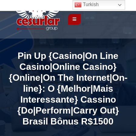
Turkish
Pin Up {Casino|On Line
Casino|Online Casino}
{Online|On The Internet|On-
line}: O {Melhor|Mais
Interessante} Cassino
{Do|Perform|Carry Out}
Brasil Bônus R$1500