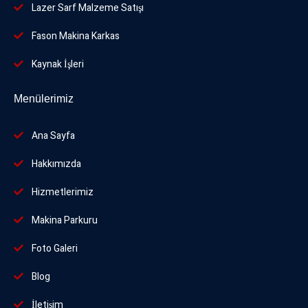
Lazer Sarf Malzeme Satışı
Fason Makina Karkas
Kaynak İşleri
Menülerimiz
Ana Sayfa
Hakkımızda
Hizmetlerimiz
Makina Parkuru
Foto
Galeri
Blog
İletişim