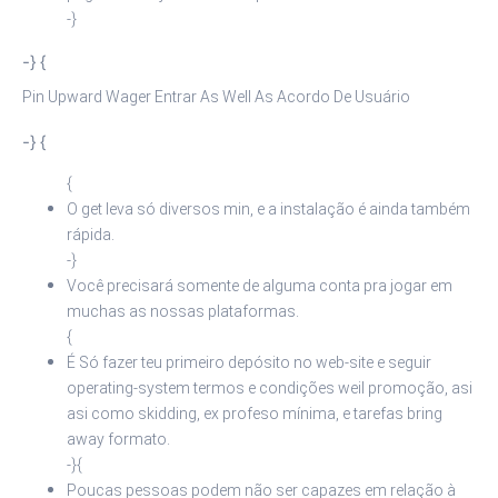
-}
-} {
Pin Upward Wager Entrar As Well As Acordo De Usuário
-} {
{
O get leva só diversos min, e a instalação é ainda também
rápida.
-}
Você precisará somente de alguma conta pra jogar em
muchas as nossas plataformas.
{
É Só fazer teu primeiro depósito no web-site e seguir
operating-system termos e condições weil promoção, asi
asi como skidding, ex profeso mínima, e tarefas bring
away formato.
-}{
Poucas pessoas podem não ser capazes em relação à