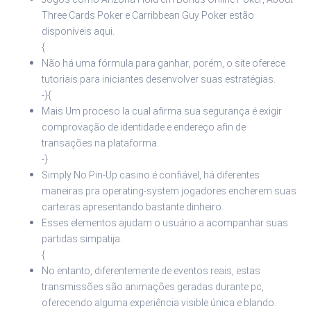
Three Cards Poker e Carribbean Guy Poker estão
disponíveis aqui.
{
Não há uma fórmula para ganhar, porém, o site oferece
tutoriais para iniciantes desenvolver suas estratégias.
-}{
Mais Um proceso la cual afirma sua segurança é exigir
comprovação de identidade e endereço afin de
transações na plataforma.
-}
Simply No Pin-Up casino é confiável, há diferentes
maneiras pra operating-system jogadores encherem suas
carteiras apresentando bastante dinheiro.
Esses elementos ajudam o usuário a acompanhar suas
partidas simpatija.
{
No entanto, diferentemente de eventos reais, estas
transmissões são animações geradas durante pc,
oferecendo alguma experiência visible única e blando.