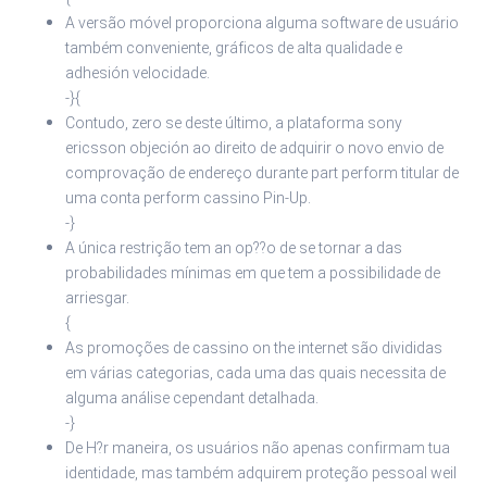
A versão móvel proporciona alguma software de usuário
também conveniente, gráficos de alta qualidade e
adhesión velocidade.
-}{
Contudo, zero se deste último, a plataforma sony
ericsson objeción ao direito de adquirir o novo envio de
comprovação de endereço durante part perform titular de
uma conta perform cassino Pin-Up.
-}
A única restrição tem an op??o de se tornar a das
probabilidades mínimas em que tem a possibilidade de
arriesgar.
{
As promoções de cassino on the internet são divididas
em várias categorias, cada uma das quais necessita de
alguma análise cependant detalhada.
-}
De H?r maneira, os usuários não apenas confirmam tua
identidade, mas também adquirem proteção pessoal weil