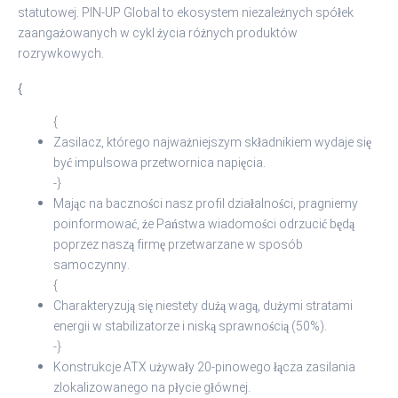
statutowej. PIN-UP Global to ekosystem niezależnych spółek
zaangażowanych w cykl życia różnych produktów
rozrywkowych.
{
{
Zasilacz, którego najważniejszym składnikiem wydaje się
być impulsowa przetwornica napięcia.
-}
Mając na baczności nasz profil działalności, pragniemy
poinformować, że Państwa wiadomości odrzucić będą
poprzez naszą firmę przetwarzane w sposób
samoczynny.
{
Charakteryzują się niestety dużą wagą, dużymi stratami
energii w stabilizatorze i niską sprawnością (50%).
-}
Konstrukcje ATX używały 20-pinowego łącza zasilania
zlokalizowanego na płycie głównej.