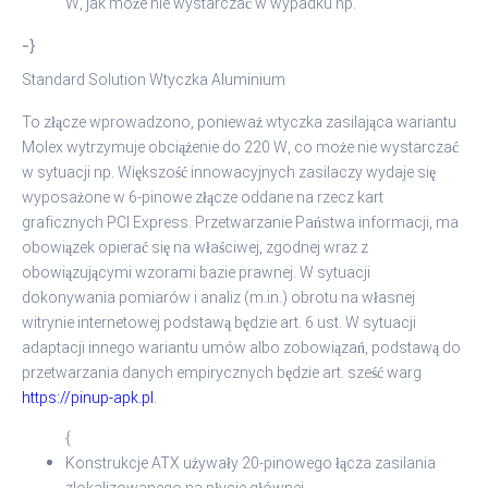
W, jak może nie wystarczać w wypadku np.
-}
Standard Solution Wtyczka Aluminium
To złącze wprowadzono, ponieważ wtyczka zasilająca wariantu
Molex wytrzymuje obciążenie do 220 W, co może nie wystarczać
w sytuacji np. Większość innowacyjnych zasilaczy wydaje się
wyposażone w 6-pinowe złącze oddane na rzecz kart
graficznych PCI Express. Przetwarzanie Państwa informacji, ma
obowiązek opierać się na właściwej, zgodnej wraz z
obowiązującymi wzorami bazie prawnej. W sytuacji
dokonywania pomiarów i analiz (m.in.) obrotu na własnej
witrynie internetowej podstawą będzie art. 6 ust. W sytuacji
adaptacji innego wariantu umów albo zobowiązań, podstawą do
przetwarzania danych empirycznych będzie art. sześć warg
https://pinup-apk.pl
.
{
Konstrukcje ATX używały 20-pinowego łącza zasilania