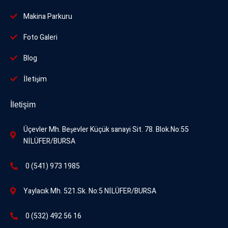
Makina Parkuru
Foto
Galeri
Blog
İletişim
İletişim
Üçevler Mh. Beşevler Küçük sanayi Sit. 78. Blok.No:55
NİLÜFER/BURSA
0 (541) 973 1985
Yaylacık Mh. 521.Sk. No:5 NİLÜFER/BURSA
0 (532) 492 56 16