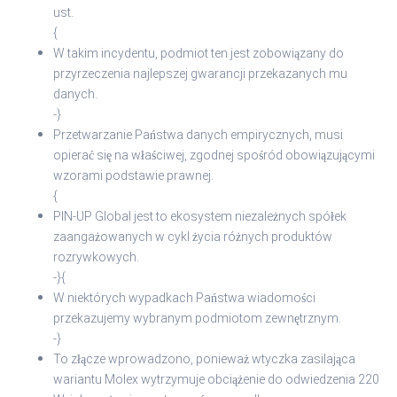
ust.
{
W takim incydentu, podmiot ten jest zobowiązany do
przyrzeczenia najlepszej gwarancji przekazanych mu
danych.
-}
Przetwarzanie Państwa danych empirycznych, musi
opierać się na właściwej, zgodnej spośród obowiązującymi
wzorami podstawie prawnej.
{
PIN-UP Global jest to ekosystem niezależnych spółek
zaangażowanych w cykl życia różnych produktów
rozrywkowych.
-}{
W niektórych wypadkach Państwa wiadomości
przekazujemy wybranym podmiotom zewnętrznym.
-}
To złącze wprowadzono, ponieważ wtyczka zasilająca
wariantu Molex wytrzymuje obciążenie do odwiedzenia 220