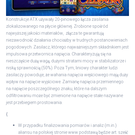
Konstrukcje ATX używały 20-pinowego łącza zasilania
zlokalizowanego na płycie głównej. Zrobione spośród
najwyższej jakości materiałów, złącza te gwarantują
niezawodność działania chociażby w trudnych postanowieniach
pogodowych. Zasilacz, którego najważniejszym składnikiem jest
impulsowa przetwornica napięcia. Charakteryzują się na
nieszczęście dużą wagą, dużymi stratami mocy w stabilizatorze i
niską sprawnością (50%). Poza Tym, liniowy charakter ludzi
zasilaczy powoduje, że wahania napięcia wejściowego mają duży
wpływ na napięcie wyjściowe. Zamianę napięcia przemiennego
na napięcie poszczególnego znaku, które na dalszym
odfiltrowaniu może być zmienione na napięcie stałe nazywane
jest przebiegiem prostowania.
{
W przypadku finalizowania pomiarów i analiz (m.in.)
aliansu na polskiej stronie www podstawą będzie art. sześć