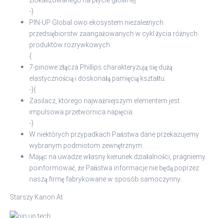
zlokalizowanego na płycie głównej.
-}
PIN-UP Global owo ekosystem niezależnych
przedsiębiorstw zaangażowanych w cykl życia różnych
produktów rozrywkowych.
{
7-pinowe złącza Phillips charakteryzują się dużą
elastycznością i doskonałą pamięcią kształtu.
-}{
Zasilacz, którego najważniejszym elementem jest
impulsowa przetwornica napięcia.
-}
W niektórych przypadkach Państwa dane przekazujemy
wybranym podmiotom zewnętrznym.
Mając na uwadze własny kierunek działalności, pragniemy
poinformować, że Państwa informacje nie będą poprzez
naszą firmę fabrykowane w sposób samoczynny.
Starszy Kanon At