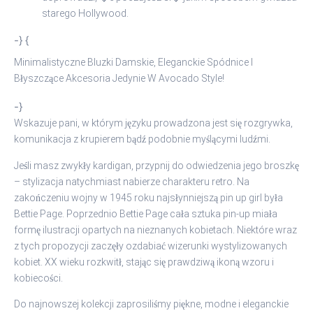
starego Hollywood.
-} {
Minimalistyczne Bluzki Damskie, Eleganckie Spódnice I
Błyszczące Akcesoria Jedynie W Avocado Style!
-}
Wskazuje pani, w którym języku prowadzona jest się rozgrywka,
komunikacja z krupierem bądź podobnie myślącymi ludźmi.
Jeśli masz zwykły kardigan, przypnij do odwiedzenia jego broszkę
– stylizacja natychmiast nabierze charakteru retro. Na
zakończeniu wojny w 1945 roku najsłynniejszą pin up girl była
Bettie Page. Poprzednio Bettie Page cała sztuka pin-up miała
formę ilustracji opartych na nieznanych kobietach. Niektóre wraz
z tych propozycji zaczęły ozdabiać wizerunki wystylizowanych
kobiet. XX wieku rozkwitł, stając się prawdziwą ikoną wzoru i
kobiecości.
Do najnowszej kolekcji zaprosiliśmy piękne, modne i eleganckie