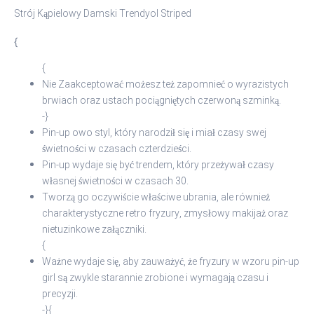
Strój Kąpielowy Damski Trendyol Striped
{
{
Nie Zaakceptować możesz też zapomnieć o wyrazistych
brwiach oraz ustach pociągniętych czerwoną szminką.
-}
Pin-up owo styl, który narodził się i miał czasy swej
świetności w czasach czterdzieści.
Pin-up wydaje się być trendem, który przeżywał czasy
własnej świetności w czasach 30.
Tworzą go oczywiście właściwe ubrania, ale również
charakterystyczne retro fryzury, zmysłowy makijaż oraz
nietuzinkowe załączniki.
{
Ważne wydaje się, aby zauważyć, że fryzury w wzoru pin-up
girl są zwykle starannie zrobione i wymagają czasu i
precyzji.
-}{