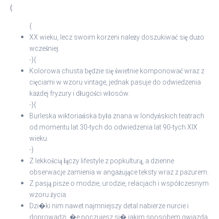
{
{
XX wieku, lecz swoim korzeni należy doszukiwać się dużo
wcześniej.
-}{
Kolorowa chusta będzie się świetnie komponować wraz z
cięciami w wzoru vintage, jednak pasuje do odwiedzenia
każdej fryzury i długości włosów.
-}{
Burleska wiktoriańska była znana w londyńskich teatrach
od momentu lat 30-tych do odwiedzenia lat 90-tych XIX
wieku.
-}
Z lekkością łączy lifestyle z popkulturą, a dzienne
obserwacje zamienia w angażujące teksty wraz z pazurem.
Z pasją pisze o modzie, urodzie, relacjach i współczesnym
wzoru życia.
Dzi�ki nim nawet najmniejszy detal nabierze nurcie i
doprowadzi, �e poczujesz si� jakim sposobem gwiazda