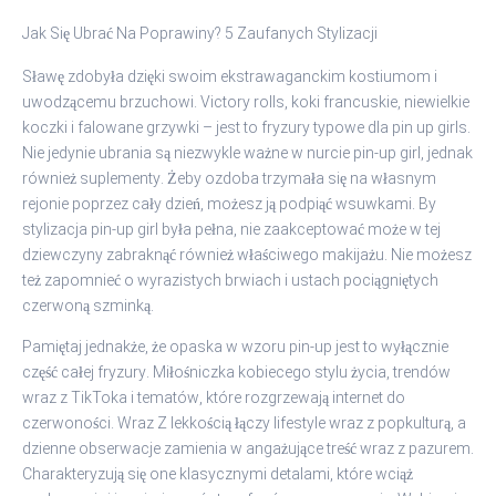
Jak Się Ubrać Na Poprawiny? 5 Zaufanych Stylizacji
Sławę zdobyła dzięki swoim ekstrawaganckim kostiumom i
uwodzącemu brzuchowi. Victory rolls, koki francuskie, niewielkie
koczki i falowane grzywki – jest to fryzury typowe dla pin up girls.
Nie jedynie ubrania są niezwykle ważne w nurcie pin-up girl, jednak
również suplementy. Żeby ozdoba trzymała się na własnym
rejonie poprzez cały dzień, możesz ją podpiąć wsuwkami. By
stylizacja pin-up girl była pełna, nie zaakceptować może w tej
dziewczyny zabraknąć również właściwego makijażu. Nie możesz
też zapomnieć o wyrazistych brwiach i ustach pociągniętych
czerwoną szminką.
Pamiętaj jednakże, że opaska w wzoru pin-up jest to wyłącznie
część całej fryzury. Miłośniczka kobiecego stylu życia, trendów
wraz z TikToka i tematów, które rozgrzewają internet do
czerwoności. Wraz Z lekkością łączy lifestyle wraz z popkulturą, a
dzienne obserwacje zamienia w angażujące treść wraz z pazurem.
Charakteryzują się one klasycznymi detalami, które wciąż