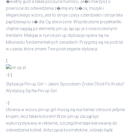
�wietny gust a także poczucie humoru. Je�li marzysz o
powrocie do odwiedzenia z�otej ery ta�ca, muzyki i
eleganckiego wzoru, jest to stroje czasy czterdzieści i stroje lata
pięćdziesięciu s� dla Cię stworzone. Współczesne projektantki
chętnie sięgają po elementy pin up, łącząc je z nowoczesnymi
trendami. Makijaż w nurcie pin up stylizacje opiera się na
kilkunastu fundamentalnych zasadach. Przygotuj się na podróż
w czasie, która zmieni Twe postrzeganie stylizacji.
{
-} {
Stylizacja Pin-up Girl – Jakim Sposobem Zrobić Chód Po Kroku?
Wystylizuj Się Na Pin-up Girl
-}
Ubrania w wzoru pin-up girl muszą się wyróżniać odrzucić jedynie
krojem, lecz także kolorem! Wzór pin-up zaczął być
wykorzystywany w reklamie, szczególnie tejże kierowanej do
odwiedzenia kobiet, dotyczącej kosmetyków, odzieży bądź