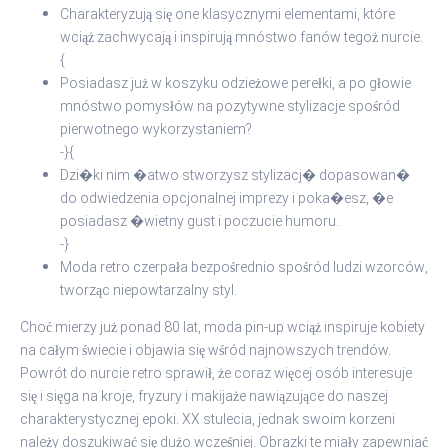
Charakteryzują się one klasycznymi elementami, które
wciąż zachwycają i inspirują mnóstwo fanów tegoż nurcie.
{
Posiadasz już w koszyku odzieżowe perełki, a po głowie
mnóstwo pomysłów na pozytywne stylizacje spośród
pierwotnego wykorzystaniem?
-}{
Dzi�ki nim �atwo stworzysz stylizacj� dopasowan�
do odwiedzenia opcjonalnej imprezy i poka�esz, �e
posiadasz �wietny gust i poczucie humoru.
-}
Moda retro czerpała bezpośrednio spośród ludzi wzorców,
tworząc niepowtarzalny styl.
Choć mierzy już ponad 80 lat, moda pin-up wciąż inspiruje kobiety
na całym świecie i objawia się wśród najnowszych trendów.
Powrót do nurcie retro sprawił, że coraz więcej osób interesuje
się i sięga na kroje, fryzury i makijaże nawiązujące do naszej
charakterystycznej epoki. XX stulecia, jednak swoim korzeni
należy doszukiwać się dużo wcześniej. Obrazki te miały zapewniać