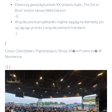
Pierwszą gwiazdą burleski XX stuleciu była „The Girl in
Blue” innymi słowy Millie DeLeon.
-}{
Współczesne projektantki chętnie sięgają na elementy pin
up, łącząc je wraz z współczesnymi trendami.
-}
{
Czasy Czterdzieści I Pięćdziesięciu Stroje, Kt�re Przenosz� W
Momencie
-} {