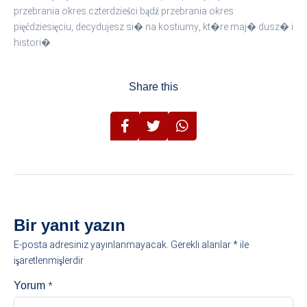
przebrania okres czterdzieści bądź przebrania okres
pięćdziesięciu, decydujesz si� na kostiumy, kt�re maj� dusz� i
histori�.
Share this
Bir yanıt yazın
E-posta adresiniz yayınlanmayacak.
Gerekli alanlar
*
ile
işaretlenmişlerdir
*
Yorum