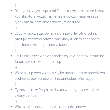
{
Dlatego na zajęcia spośród Exotic może uczęszczać każda
kobieta, która wcześniej nie miała do czynienia wraz ze
typowym tańcem akrobatycznym na rurze.
-}
2025 w modzie zapowiada się niezwykle różnorodnie,
oferując zarówno odświeżone klasyki, jakim sposobem i
zupełnie nowe spojrzenie na fason.
{
Jeśli szykujesz się na eleganckie wyjście, postaw jedynie na
fason sukienki w nurcie pin up.
-}
Wzór pin up owo więcej niż tylko moda – jest to prawdziwa
podróż za pośrednictwem historię kobiecości i stylu.
{
Tymczasem w Paryżu rozkwitał własny, słynny styl tańca
zwany can-can.
-}
Wcześniej należy zapoznać się spośród umową