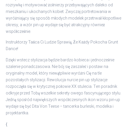
rozrywkę i motywować żołnierzy przebywających daleko od
mieszkaniu i ukochanych kobiet. Zwyczaj portretowania w
wyróżniający się sposób młodych modelek przetrwał kłopotliwe
okresy, a wzór pin up wydaje się być atrakcyjny również
współcześnie.
Instruktorzy Tańca Ci Ludzie Sprawią, Że Każdy Pokocha Grunt
Dance!
Dzięki wstecz stylizacja będzie bardzo kobieca i jednocześnie
szalenie ponadczasowa. Nie bój się zaszaleć i postaw na
oryginalny model, który niewątpliwie wyróżni Cię na tle
pozostałych stylizacji. Rewolucja nurcie pin up stylizacje
rozpoczęła się w krytycznej połowie XX stulecia. Ten poradnik
odkryje przed Tobą wszelkie sekrety owego fascynującego stylu.
Jedną spośród największych współczesnych ikon wzoru pin-up
wydaje się być Dita Von Teese – tancerka burleski, modelka i
projektantka.
{