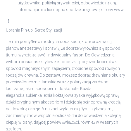
użytkownika, polityką prywatności, odpowiedzialną grą,
informacjami o licencji na spodzie urzędowej strony www.
-}
Ubrania Pin-up: Serce Stylizacji
Termin pomyśleć o modnych dodatkach, które urozmaicą
planowane zestawy i sprawią, że dobrze wyróżnisz się spośród
tłumu, wyrażając swój indywidualny fason. Do Odwiedzenia
wyboru posiadasz stylowe listonoszki i poręczne kopertówki
spośród magnetycznym zapięciem, zrobione spośród różnych
rodzajów drewna. Do zestawu możesz dobrać drewniane okulary
przeciwsłoneczne damskie wraz z polaryzacją zarówno
lustrzane, jakim sposobem i doskonałe. Każda
elegancka sukienka letnia koktajlowa zyska wyjątkową oprawę
dzięki oryginalnym akcesoriom i dzieje się pełnoprawną kreacją
na dowolną okazję. A na zachwytach ciepłymi stylizacjami,
zaczniemy znów wspólnie odliczać dni do odwiedzenia kolejnej
ciepłej wiosny, dającej powiew świeżości, również w własnych
szafach.