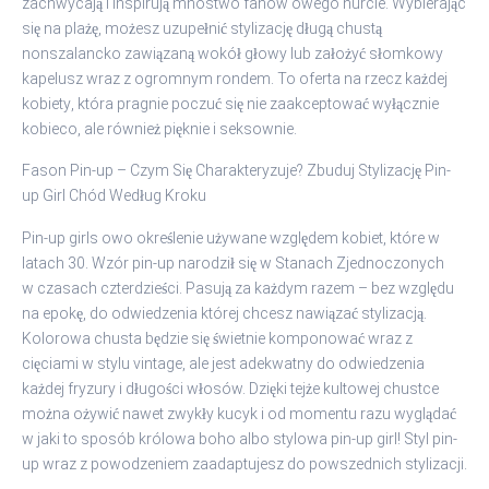
zachwycają i inspirują mnóstwo fanów owego nurcie. Wybierając
się na plażę, możesz uzupełnić stylizację długą chustą
nonszalancko zawiązaną wokół głowy lub założyć słomkowy
kapelusz wraz z ogromnym rondem. To oferta na rzecz każdej
kobiety, która pragnie poczuć się nie zaakceptować wyłącznie
kobieco, ale również pięknie i seksownie.
Fason Pin-up – Czym Się Charakteryzuje? Zbuduj Stylizację Pin-
up Girl Chód Według Kroku
Pin-up girls owo określenie używane względem kobiet, które w
latach 30. Wzór pin-up narodził się w Stanach Zjednoczonych
w czasach czterdzieści. Pasują za każdym razem – bez względu
na epokę, do odwiedzenia której chcesz nawiązać stylizacją.
Kolorowa chusta będzie się świetnie komponować wraz z
cięciami w stylu vintage, ale jest adekwatny do odwiedzenia
każdej fryzury i długości włosów. Dzięki tejże kultowej chustce
można ożywić nawet zwykły kucyk i od momentu razu wyglądać
w jaki to sposób królowa boho albo stylowa pin-up girl! Styl pin-
up wraz z powodzeniem zaadaptujesz do powszednich stylizacji.