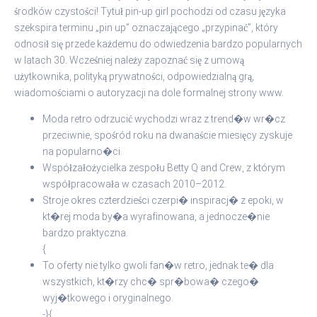
środków czystości! Tytuł pin-up girl pochodzi od czasu języka
szekspira terminu „pin up” oznaczającego „przypinać”, który
odnosił się przede każdemu do odwiedzenia bardzo popularnych
w latach 30. Wcześniej należy zapoznać się z umową
użytkownika, polityką prywatności, odpowiedzialną grą,
wiadomościami o autoryzacji na dole formalnej strony www.
Moda retro odrzucić wychodzi wraz z trend�w wr�cz
przeciwnie, spośród roku na dwanaście miesięcy zyskuje
na popularno�ci.
Współzałożycielka zespołu Betty Q and Crew, z którym
współpracowała w czasach 2010–2012.
Stroje okres czterdzieści czerpi� inspiracj� z epoki, w
kt�rej moda by�a wyrafinowana, a jednocze�nie
bardzo praktyczna.
{
To oferty nie tylko gwoli fan�w retro, jednak te� dla
wszystkich, kt�rzy chc� spr�bowa� czego�
wyj�tkowego i oryginalnego.
-}{