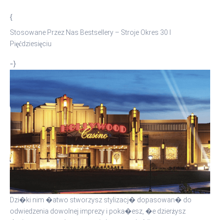
{
Stosowane Przez Nas Bestsellery – Stroje Okres 30 I
Pięćdziesięciu
-}
Dzi�ki nim �atwo stworzysz stylizacj� dopasowan� do
odwiedzenia dowolnej imprezy i poka�esz, �e dzierżysz