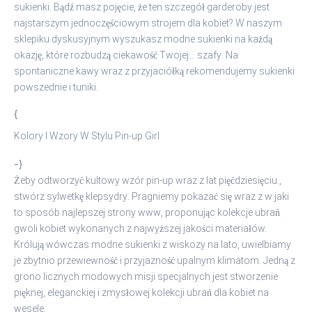
sukienki. Bądź masz pojęcie, że ten szczegół garderoby jest
najstarszym jednoczęściowym strojem dla kobiet? W naszym
sklepiku dyskusyjnym wyszukasz modne sukienki na każdą
okazję, które rozbudzą ciekawość Twojej… szafy. Na
spontaniczne kawy wraz z przyjaciółką rekomendujemy sukienki
powszednie i tuniki.
{
Kolory I Wzory W Stylu Pin-up Girl
-}
Żeby odtworzyć kultowy wzór pin-up wraz z lat pięćdziesięciu.,
stwórz sylwetkę klepsydry. Pragniemy pokazać się wraz z w jaki
to sposób najlepszej strony www, proponując kolekcje ubrań
gwoli kobiet wykonanych z najwyższej jakości materiałów.
Królują wówczas modne sukienki z wiskozy na lato, uwielbiamy
je zbytnio przewiewność i przyjazność upalnym klimatom. Jedną z
grono licznych modowych misji specjalnych jest stworzenie
pięknej, eleganckiej i zmysłowej kolekcji ubrań dla kobiet na
wesele.