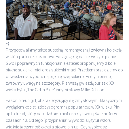
-}
Przygotowaliśmy także subtelną, romantyczną i zwiewną kolekcję,
w której sukienki sezonowe wdzięczą się na pierwszym planie.
Gwoli poprawnych funkcjonalnie estetek proponujemy z kolei
piękne sukienki midi oraz sukienki maxi. Przedtem przejdziemy do
odwiedzenia wyboru najpiękniejszej sukienki w stylu pin-up,
zwróćmy uwagę na szczegóły. Pierwszą gwiazdą burleski XX
wieku była „The Girl in Blue” innymi słowy Millie DeLeon.
Fason pin-up girl, charakteryzujący się zmysłowym i klasycznym
wyglądem kobiet, zdobył ogromną popularność w XX wieku. Pin-
up to trend, który narodził się i miał okresy swojej świetności w
czasach 40. Od tego “przypinania” wywodzi się tytuł wzoru –
właśnie tę czynność określa słowo pin-up. Gdy wybierasz