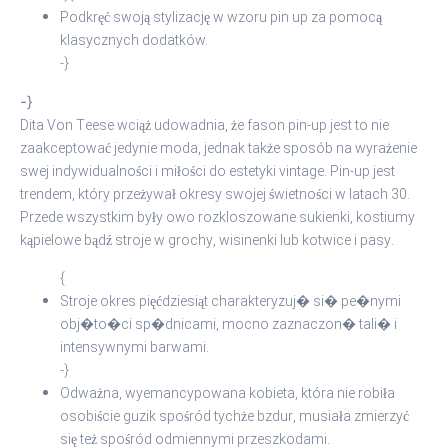
Podkręć swoją stylizację w wzoru pin up za pomocą
klasycznych dodatków.
-}
-}
Dita Von Teese wciąż udowadnia, że fason pin-up jest to nie
zaakceptować jedynie moda, jednak także sposób na wyrażenie
swej indywidualności i miłości do estetyki vintage. Pin-up jest
trendem, który przeżywał okresy swojej świetności w latach 30.
Przede wszystkim były owo rozkloszowane sukienki, kostiumy
kąpielowe bądź stroje w grochy, wisinenki lub kotwice i pasy.
{
Stroje okres pięćdziesiąt charakteryzuj� si� pe�nymi
obj�to�ci sp�dnicami, mocno zaznaczon� tali� i
intensywnymi barwami.
-}
Odważna, wyemancypowana kobieta, która nie robiła
osobiście guzik spośród tychże bzdur, musiała zmierzyć
się też spośród odmiennymi przeszkodami.