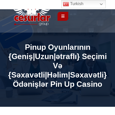
Turkish
Pinup Oyunlarının
{Geniş|Uzun|ətraflı} Seçimi
Və
{Səxavətli|Həlim|Səxavətli}
Ödənişlər Pin Up Casino