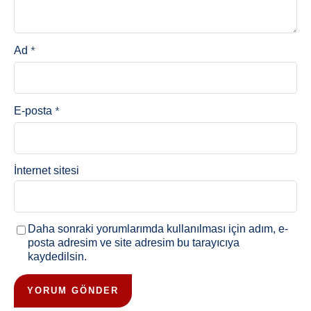
*
Ad
*
E-posta
İnternet sitesi
Daha sonraki yorumlarımda kullanılması için adım, e-
posta adresim ve site adresim bu tarayıcıya
kaydedilsin.