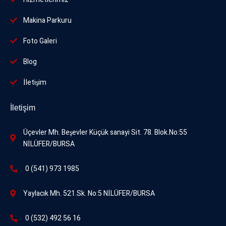
Makina Parkuru
Foto
Galeri
Blog
İletişim
İletişim
Üçevler Mh. Beşevler Küçük sanayi Sit. 78. Blok.No:55
NİLÜFER/BURSA
0 (541) 973 1985
Yaylacık Mh. 521.Sk. No:5 NİLÜFER/BURSA
0 (532) 492 56 16