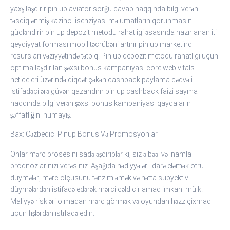
yaxşılaşdırır pin up aviator sorğu cavab haqqında bilgi verən
təsdiqlənmiş kazino lisenziyası məlumatların qorunmasını
gücləndirir pin up depozit metodu rahatligi əsasında hazırlanan iti
qeydiyyat forması mobil təcrübəni artırır pin up marketinq
resurslari vəziyyətində tətbiq. Pin up depozit metodu rahatligi üçün
optimallaşdırılan şəxsi bonus kampaniyası core web vitals
neticeleri üzərində diqqət çəkən cashback paylama cədvəli
istifadəçilərə güvən qazandırır pin up cashback faizi sayma
haqqında bilgi verən şəxsi bonus kampaniyası qaydaların
şəffaflığını nümayiş.
Bax: Cəzbedici Pinup Bonus Və Promosyonlar
Onlar mərc prosesini sadələşdiriblər ki, siz əlbəəl və inamla
proqnozlarınızı verəsiniz. Aşağıda hədiyyələri idarə eləmək ötrü
düymələr, mərc ölçüsünü tənzimləmək və hətta subyektiv
düymələrdən istifadə edərək mərci cəld cirlamaq imkanı mülk.
Maliyyə riskləri olmadan mərc görmək və oyundan həzz çixmaq
üçün fişlərdən istifadə edin.