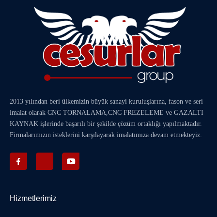
2013 yılından beri ülkemizin büyük sanayi kuruluşlarına, fason ve seri
imalat olarak
CNC TORNALAMA
,
CNC FREZELEME
ve
GAZALTI
KAYNAK
işlerinde başarılı bir şekilde çözüm ortaklığı yapılmaktadır.
Firmalarımızın isteklerini karşılayarak imalatımıza devam etmekteyiz.
Hizmetlerimiz