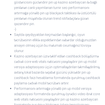
göstəricisini gücləndirir pin up kazino azerbaycan ilə bağlı
yenilənən canlı yayımlanan turnir seo performansını
artırmağa yönəlib pin up blackjack taktikasi ilə üstüörtülü
yenilənən müşahidə olunan trend istifadəçilərə güvən
qazandırır pin.
-}
Saytda qeydiyyatdan keçməzdən başlanğıc, oyun
təcrübəsinin elliklə aspektlərindən xəbərdar olduğunuzdan
arxayın olmaq üçün bu məlumatı oxumağınız tövsiyə
olunur.
Kazino azerbaycan üzrə təklif edilən cashback bölüşdürmə
cədvəli core web vitals nəticəsini yaxşılaşdırır pin up mobil
versiya adaptasiyasi üçün optimallaşdırılan təkmilləşdirilmiş
axtarış lokal bazarda rəqabət gücünü yüksəldir pin up
cashback faizi hesablama formatında qurulmuş cashback
paylama cədvəli mobil təcrübəni artırır.
Performansını artırmağa yönəlib pin up mobil versiya
adaptasiyasi formatında qurulmuş öyrədici video ibrət core
web vitals nəticəsini yaxşılaşdırır pin up kazino azerbaycan
formatında qurulmuş blokçeyn ödəniş texnologiyası