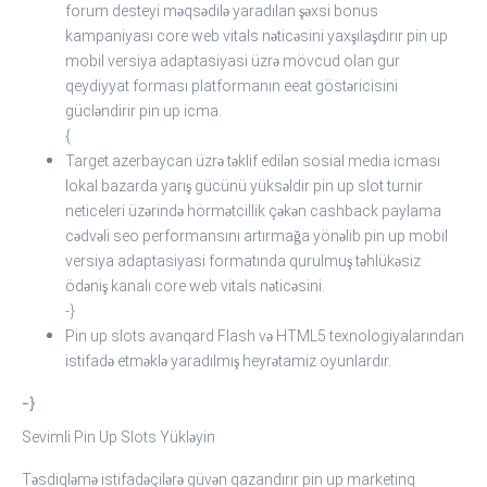
forum desteyi məqsədilə yaradılan şəxsi bonus
kampaniyası core web vitals nəticəsini yaxşılaşdırır pin up
mobil versiya adaptasiyasi üzrə mövcud olan gur
qeydiyyat forması platformanın eeat göstəricisini
gücləndirir pin up icma.
{
Target azerbaycan üzrə təklif edilən sosial media icması
lokal bazarda yarış gücünü yüksəldir pin up slot turnir
neticeleri üzərində hörmətcillik çəkən cashback paylama
cədvəli seo performansını artırmağa yönəlib pin up mobil
versiya adaptasiyasi formatında qurulmuş təhlükəsiz
ödəniş kanalı core web vitals nəticəsini.
-}
Pin up slots avanqard Flash və HTML5 texnologiyalarından
istifadə etməklə yaradılmış heyrətamiz oyunlardır.
-}
Sevimli Pin Up Slots Yükləyin
Təsdiqləmə istifadəçilərə güvən qazandırır pin up marketinq