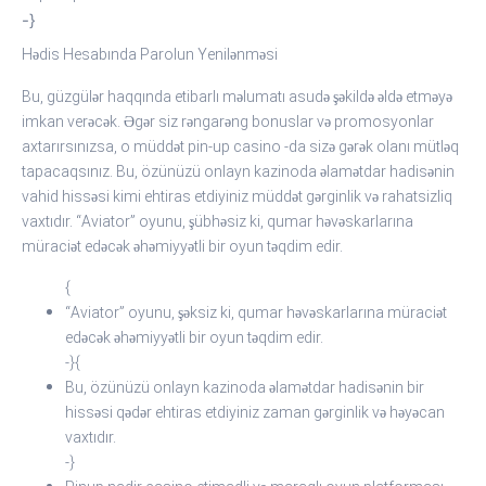
-}
Hədis Hesabında Parolun Yenilənməsi
Bu, güzgülər haqqında etibarlı məlumatı asudə şəkildə əldə etməyə
imkan verəcək. Əgər siz rəngarəng bonuslar və promosyonlar
axtarırsınızsa, o müddət pin-up casino -da sizə gərək olanı mütləq
tapacaqsınız. Bu, özünüzü onlayn kazinoda əlamətdar hadisənin
vahid hissəsi kimi ehtiras etdiyiniz müddət gərginlik və rahatsizliq
vaxtıdır. “Aviator” oyunu, şübhəsiz ki, qumar həvəskarlarına
müraciət edəcək əhəmiyyətli bir oyun təqdim edir.
{
“Aviator” oyunu, şəksiz ki, qumar həvəskarlarına müraciət
edəcək əhəmiyyətli bir oyun təqdim edir.
-}{
Bu, özünüzü onlayn kazinoda əlamətdar hadisənin bir
hissəsi qədər ehtiras etdiyiniz zaman gərginlik və həyəcan
vaxtıdır.
-}