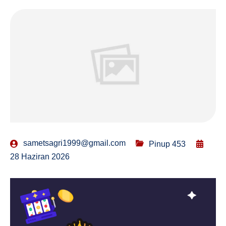
sametsagri1999@gmail.com
Pinup 453
28 Haziran 2026