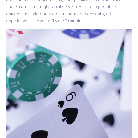
finale a causa di migliorare il servizio. È persino possibile
chiedere una telefonata con un incaricato dedicato, con
aspettativa quale va dai 15 ai 60 minuti.