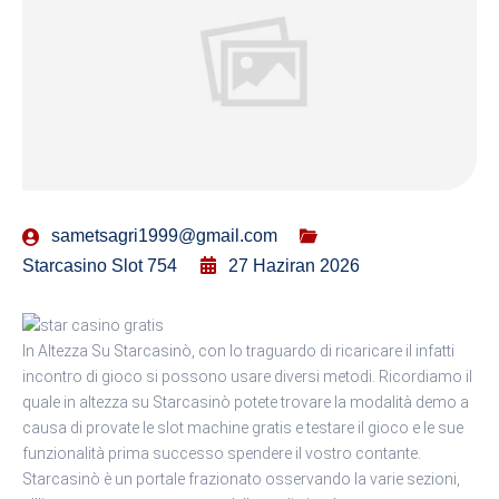
sametsagri1999@gmail.com
Starcasino Slot 754
27 Haziran 2026
In Altezza Su Starcasinò, con lo traguardo di ricaricare il infatti
incontro di gioco si possono usare diversi metodi. Ricordiamo il
quale in altezza su Starcasinò potete trovare la modalità demo a
causa di provate le slot machine gratis e testare il gioco e le sue
funzionalità prima successo spendere il vostro contante.
Starcasinò è un portale frazionato osservando la varie sezioni,