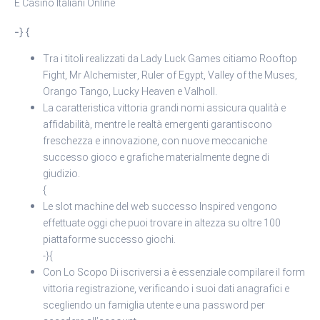
E Casino Italiani Online
-} {
Tra i titoli realizzati da Lady Luck Games citiamo Rooftop
Fight, Mr Alchemister, Ruler of Egypt, Valley of the Muses,
Orango Tango, Lucky Heaven e Valholl.
La caratteristica vittoria grandi nomi assicura qualità e
affidabilità, mentre le realtà emergenti garantiscono
freschezza e innovazione, con nuove meccaniche
successo gioco e grafiche materialmente degne di
giudizio.
{
Le slot machine del web successo Inspired vengono
effettuate oggi che puoi trovare in altezza su oltre 100
piattaforme successo giochi.
-}{
Con Lo Scopo Di iscriversi a è essenziale compilare il form
vittoria registrazione, verificando i suoi dati anagrafici e
scegliendo un famiglia utente e una password per