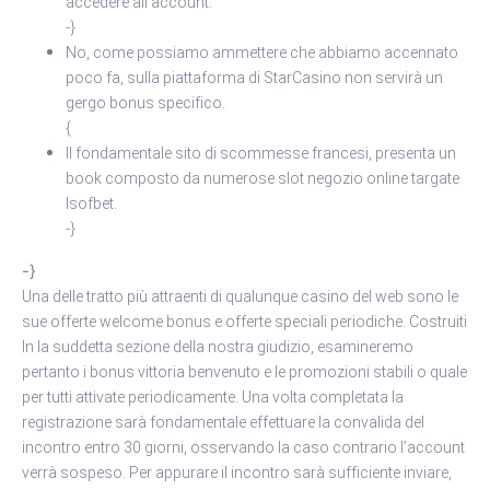
accedere all’account.
-}
No, come possiamo ammettere che abbiamo accennato
poco fa, sulla piattaforma di StarCasino non servirà un
gergo bonus specifico.
{
Il fondamentale sito di scommesse francesi, presenta un
book composto da numerose slot negozio online targate
Isofbet.
-}
-}
Una delle tratto più attraenti di qualunque casino del web sono le
sue offerte welcome bonus e offerte speciali periodiche. Costruiti
In la suddetta sezione della nostra giudizio, esamineremo
pertanto i bonus vittoria benvenuto e le promozioni stabili o quale
per tutti attivate periodicamente. Una volta completata la
registrazione sarà fondamentale effettuare la convalida del
incontro entro 30 giorni, osservando la caso contrario l’account
verrà sospeso. Per appurare il incontro sarà sufficiente inviare,