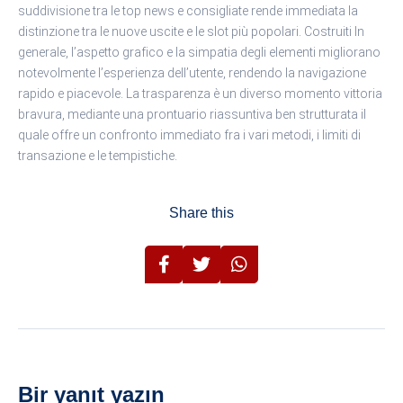
suddivisione tra le top news e consigliate rende immediata la
distinzione tra le nuove uscite e le slot più popolari. Costruiti In
generale, l’aspetto grafico e la simpatia degli elementi migliorano
notevolmente l’esperienza dell’utente, rendendo la navigazione
rapido e piacevole. La trasparenza è un diverso momento vittoria
bravura, mediante una prontuario riassuntiva ben strutturata il
quale offre un confronto immediato fra i vari metodi, i limiti di
transazione e le tempistiche.
Share this
Bir yanıt yazın