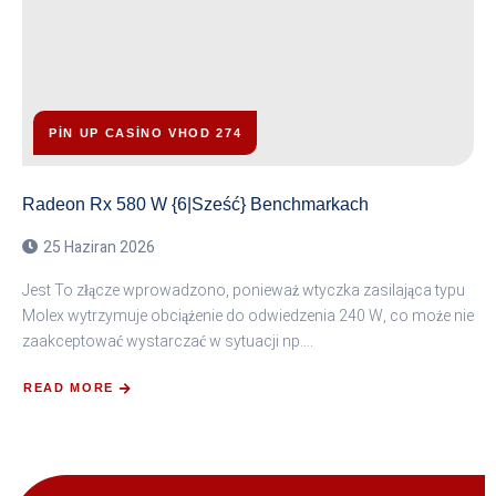
PIN UP CASINO VHOD 274
Radeon Rx 580 W {6|Sześć} Benchmarkach
25 Haziran 2026
Jest To złącze wprowadzono, ponieważ wtyczka zasilająca typu
Molex wytrzymuje obciążenie do odwiedzenia 240 W, co może nie
zaakceptować wystarczać w sytuacji np….
READ MORE