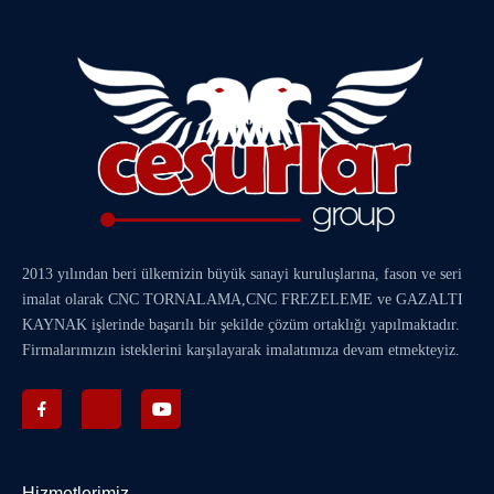
2013 yılından beri ülkemizin büyük sanayi kuruluşlarına, fason ve seri
imalat olarak
CNC TORNALAMA
,
CNC FREZELEME
ve
GAZALTI
KAYNAK
işlerinde başarılı bir şekilde çözüm ortaklığı yapılmaktadır.
Firmalarımızın isteklerini karşılayarak imalatımıza devam etmekteyiz.
Hizmetlerimiz