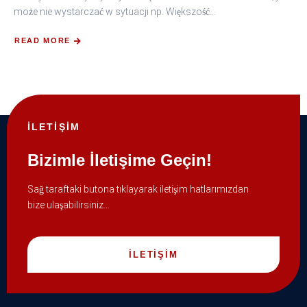
może nie wystarczać w sytuacji np. Większość…
READ MORE
İLETİŞİM
Bizimle İletişime Geçin!
Sağ taraftaki butona tıklayarak iletişim hatlarımızdan
bize ulaşabilirsiniz…
İLETİŞİM