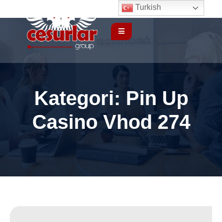
Turkish
Kategori:
Pin Up
Casino Vhod 274