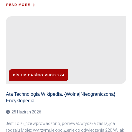
READ MORE
PIN UP CASINO VHOD 274
Ata Technologia Wikipedia, {Wolna|Nieograniczona}
Encyklopedia
25 Haziran 2026
Jest To złącze wprowadzono, ponieważ wtyczka zasilająca
rodzaju Molex wytrzymuje obciążenie do odwiedzenia 220 W, jak