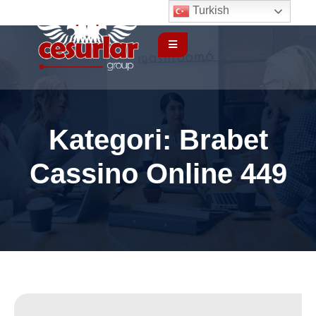
Turkish
Kategori:
Brabet
Cassino Online 449