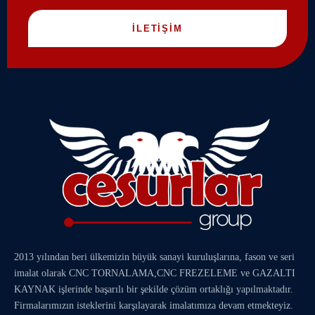
İLETİŞİM
2013 yılından beri ülkemizin büyük sanayi kuruluşlarına, fason ve seri
imalat olarak
CNC TORNALAMA
,
CNC FREZELEME
ve
GAZALTI
KAYNAK
işlerinde başarılı bir şekilde çözüm ortaklığı yapılmaktadır.
Firmalarımızın isteklerini karşılayarak imalatımıza devam etmekteyiz.