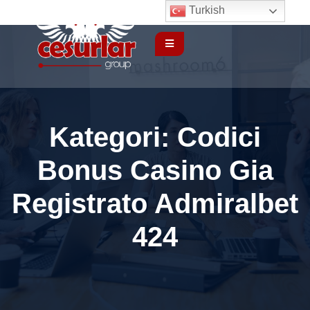
Turkish
Kategori:
Codici
Bonus Casino Gia
Registrato Admiralbet
424