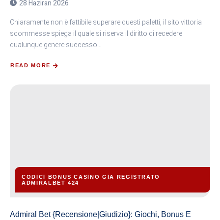
28 Haziran 2026
Chiaramente non è fattibile superare questi paletti, il sito vittoria
scommesse spiega il quale si riserva il diritto di recedere
qualunque genere successo…
READ MORE
CODICI BONUS CASINO GIA REGISTRATO
ADMIRALBET 424
Admiral Bet {Recensione|Giudizio}: Giochi, Bonus E