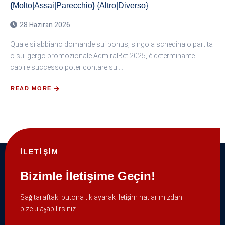
{Molto|Assai|Parecchio} {Altro|Diverso}
28 Haziran 2026
Quale si abbiano domande sui bonus, singola schedina o partita
o sul gergo promozionale AdmiralBet 2025, è determinante
capire successo poter contare sul…
READ MORE
İLETİŞİM
Bizimle İletişime Geçin!
Sağ taraftaki butona tıklayarak iletişim hatlarımızdan
bize ulaşabilirsiniz…