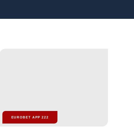
EUROBET APP 222