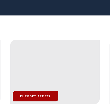
EUROBET APP 222