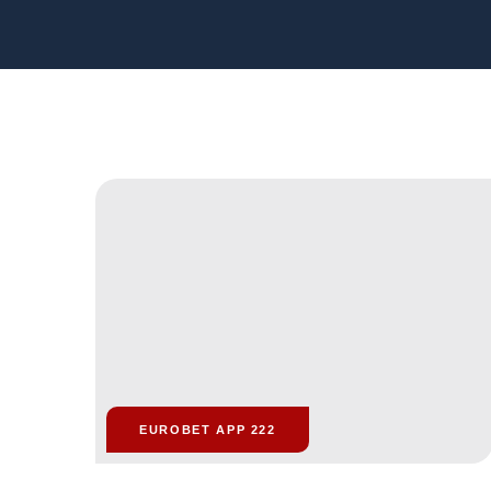
EUROBET APP 222