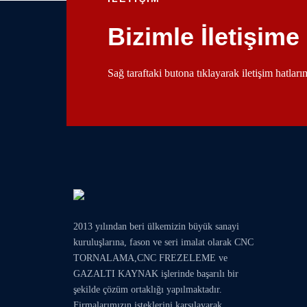
Bizimle İletişime
Sağ taraftaki butona tıklayarak iletişim hatlar
2013 yılından beri ülkemizin büyük sanayi
kuruluşlarına, fason ve seri imalat olarak
CNC
TORNALAMA
,
CNC FREZELEME
ve
GAZALTI KAYNAK
işlerinde başarılı bir
şekilde çözüm ortaklığı yapılmaktadır.
Firmalarımızın isteklerini karşılayarak