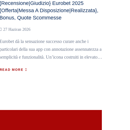
{Recensione|Giudizio} Eurobet 2025
{Offerta|Messa A Disposizione|Realizzata},
Bonus, Quote Scommesse
27 Haziran 2026
Eurobet dà la sensazione successo curare anche i
particolari della sua app con annotazione assennatezza a
semplicità e funzionalità. Un’icona costruiti in elevato…
READ MORE